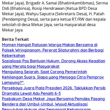
Mekar Jaya), Brigadir A. Samai (Bhabinkamtibmas), Serma
Didi (Bhabinsa), Rosip Hendrawan (Ketua BPD Desa
Mekar Jaya), Wahyu Saputra (Sekretaris Desa), H. Patah
(Pendamping Desa), serta para ketua RT/RW dan kepala
sekolah di desa Mekar Jaya, serta masyarakat desa
Mekar Jaya.
Berita Terkait
Momen Hangat Ratusan Warga Makan Bersama di
Polsek Wringinanom, Pererat Silaturahmi dan Berbagi
Keberkahan
Sosialisasi Pos Bantuan Hukum, Dorong Akses Keadilan
yang Merata bagi Masyarakat
Mengulang Sejarah, Saat Corong Pemerintah
Kehilangan Suara, Siapa yang Menjaga Citra Pemprov
Lampung?”.
Persebaya Juara Piala Presiden 2026, Taklukkan Persib
Dramatis Lewat Adu Penalti 6-5
Posbakum Desa Mekar Jaya Bersama Pemdes Pasang
Bendera dan Umbul-Umbul, Wujud Aktualisasi
Penyuluhan Hukum dan Semangat Kebangsaan