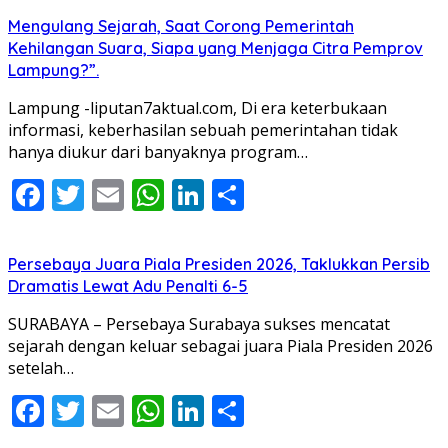
Mengulang Sejarah, Saat Corong Pemerintah
Kehilangan Suara, Siapa yang Menjaga Citra Pemprov
Lampung?”.
Lampung -liputan7aktual.com, Di era keterbukaan
informasi, keberhasilan sebuah pemerintahan tidak
hanya diukur dari banyaknya program…
Facebook
Twitter
Email
WhatsApp
LinkedIn
Share
Persebaya Juara Piala Presiden 2026, Taklukkan Persib
Dramatis Lewat Adu Penalti 6-5
SURABAYA – Persebaya Surabaya sukses mencatat
sejarah dengan keluar sebagai juara Piala Presiden 2026
setelah…
Facebook
Twitter
Email
WhatsApp
LinkedIn
Share