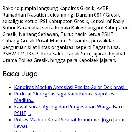
Rakor dipimpin langsung Kapolres Gresik, AKBP
Ramadhan Nasution, didampingi Dandim 0817 Gresik
sekaligus Ketua IPSI Kabupaten Gresik, Letkol Inf Fadly
Subur Karamaha, serta Kepala Bakesbangpol Kabupaten
Gresik, Nanang Setiawan, Turut hadir Ketua PSHT
Cabang Gresik Pusat Madiun, Sukamto, perwakilan
perguruan silat lintas organisasi seperti Pagar Nusa,
PSHW TM, IKS PI Kera Sakti, Tapak Suci, jajaran Pejabat
Utama Polres Gresik, hingga para Kapolsek jajaran.
Baca Juga:
Kapolres Madiun Apresiasi Pesilat Gelar Deklarasi…
Perkuat Sinergitas Jaga Kamtibmas, Kapolres
Madiun…
Kawal Suran Agung dan Pengesahan Warga Baru
PSHT,…
Polres Madiun Kota Perkuat Komitmen Jogo Jatim
Lewat…