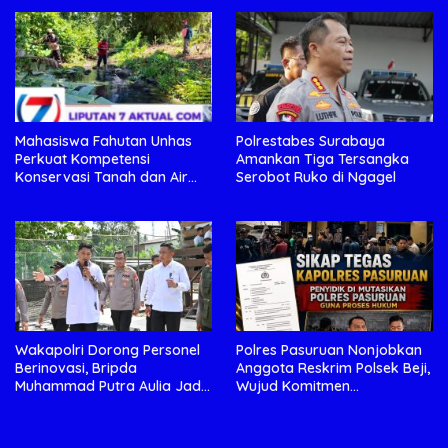
Penjelasan
Kecelakaan
Mahasiswa Fahutan Unhas
Polrestabes Surabaya
Perkuat Kompetensi
Amankan Tiga Tersangka
Konservasi Tanah dan Air
Serobot Ruko di Ngagel
Melalui Program Magang di
BPDAS Karama
Wakapolri Dorong Personel
Polres Pasuruan Nonjobkan
Berinovasi, Bripda
Anggota Reskrim Polsek Beji,
Muhammad Putra Aulia Jadi
Wujud Komitmen
Contoh Nyata
Transparansi Penanganan
Dugaan Penganiayaan