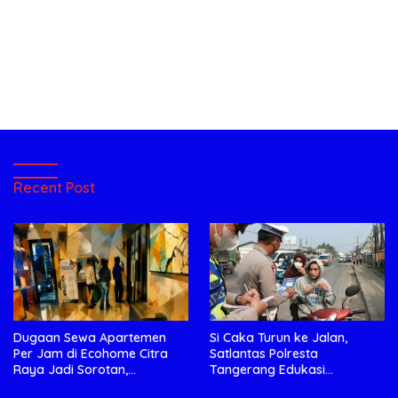
Recent Post
Dugaan Sewa Apartemen
Si Caka Turun ke Jalan,
Per Jam di Ecohome Citra
Satlantas Polresta
Raya Jadi Sorotan,
Tangerang Edukasi
Manajemen Diminta Beri
Pengendara di Titik Rawan