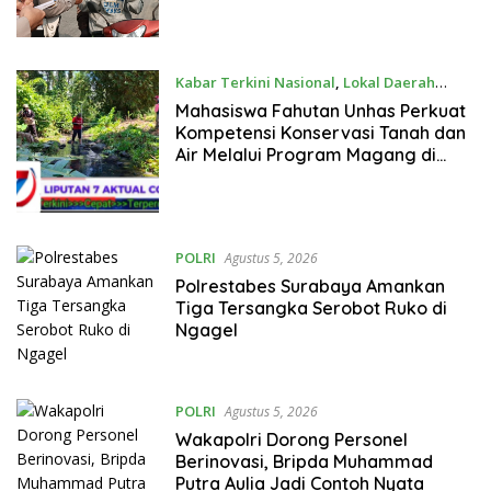
Kecelakaan
Kabar Terkini Nasional
,
Lokal Daerah
Agustus 6, 2026
Mahasiswa Fahutan Unhas Perkuat
Kompetensi Konservasi Tanah dan
Air Melalui Program Magang di
BPDAS Karama
POLRI
Agustus 5, 2026
Polrestabes Surabaya Amankan
Tiga Tersangka Serobot Ruko di
Ngagel
POLRI
Agustus 5, 2026
Wakapolri Dorong Personel
Berinovasi, Bripda Muhammad
Putra Aulia Jadi Contoh Nyata