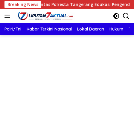
Langsung
n, Satlantas Polresta Tangerang Edukasi Pengendara di Titik R
Breaking News
ke
konten
Polri/Tni
Kabar Terkini Nasional
Lokal Daerah
Hukum
TN