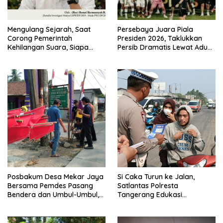
Mengulang Sejarah, Saat
Persebaya Juara Piala
Corong Pemerintah
Presiden 2026, Taklukkan
Kehilangan Suara, Siapa
Persib Dramatis Lewat Adu
yang Menjaga Citra Pemprov
Penalti 6-5
Lampung?”.
Posbakum Desa Mekar Jaya
Si Caka Turun ke Jalan,
Bersama Pemdes Pasang
Satlantas Polresta
Bendera dan Umbul-Umbul,
Tangerang Edukasi
Wujud Aktualisasi Penyuluhan
Pengendara di Titik Rawan
Hukum dan Semangat
Kecelakaan
Kebangsaan