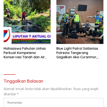
Mahasiswa Fahutan Unhas
Blue Light Patrol Satlantas
Perkuat Kompetensi
Polresta Tangerang
Konservasi Tanah dan Air
Gagalkan Aksi Curanmor,
Melalui Program Magang di
Dua Pria Diamankan
BPDAS Karama
Tinggalkan Balasan
Alamat email Anda tidak akan dipublikasikan.
Ruas yang wajib
ditandai
*