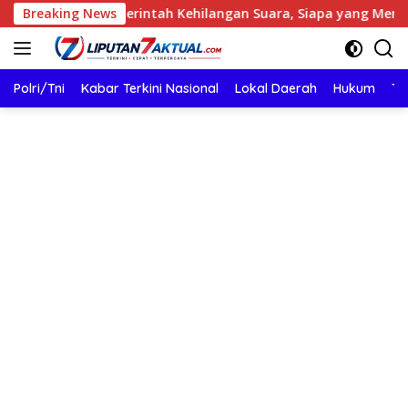
Langsung
ehilangan Suara, Siapa yang Menjaga Citra Pemprov Lampung?
Breaking News
ke
konten
Polri/Tni
Kabar Terkini Nasional
Lokal Daerah
Hukum
TN