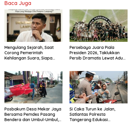
Baca Juga
o
p
n
k
p
Mengulang Sejarah, Saat
Persebaya Juara Piala
Corong Pemerintah
Presiden 2026, Taklukkan
Kehilangan Suara, Siapa
Persib Dramatis Lewat Adu
yang Menjaga Citra Pemprov
Penalti 6-5
Lampung?”.
Posbakum Desa Mekar Jaya
Si Caka Turun ke Jalan,
Bersama Pemdes Pasang
Satlantas Polresta
Bendera dan Umbul-Umbul,
Tangerang Edukasi
Wujud Aktualisasi Penyuluhan
Pengendara di Titik Rawan
Hukum dan Semangat
Kecelakaan