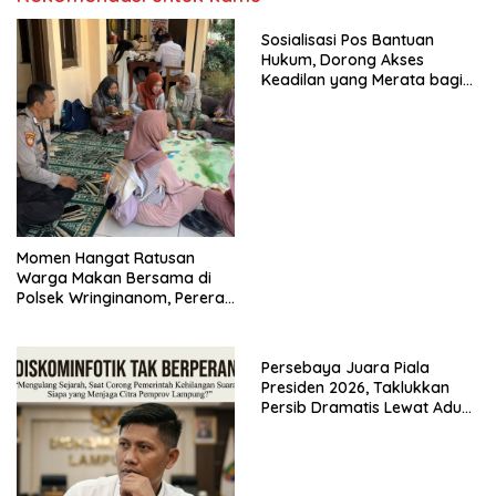
Sosialisasi Pos Bantuan
Hukum, Dorong Akses
Keadilan yang Merata bagi
Masyarakat
Momen Hangat Ratusan
Warga Makan Bersama di
Polsek Wringinanom, Pererat
Silaturahmi dan Berbagi
Keberkahan
Persebaya Juara Piala
Presiden 2026, Taklukkan
Persib Dramatis Lewat Adu
Penalti 6-5