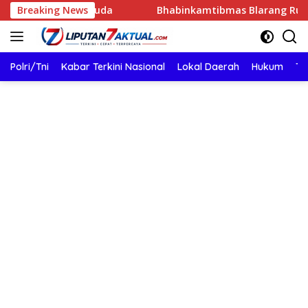
Langsung
rasi Muda
Breaking News
Bhabinkamtibmas Blarang Rutin Monitorin
ke
konten
Polri/Tni
Kabar Terkini Nasional
Lokal Daerah
Hukum
TN