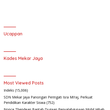
Ucappan
Kades Mekar Jaya
Most Viewed Posts
Indeks
(15,006)
SDN Mekar Jaya Panongan Peringati Isra Mi’raj, Perkuat
Pendidikan Karakter Siswa
(752)
Nonce Thendean Bantah Dugaan Penyalahgunaan Mobil Hibah