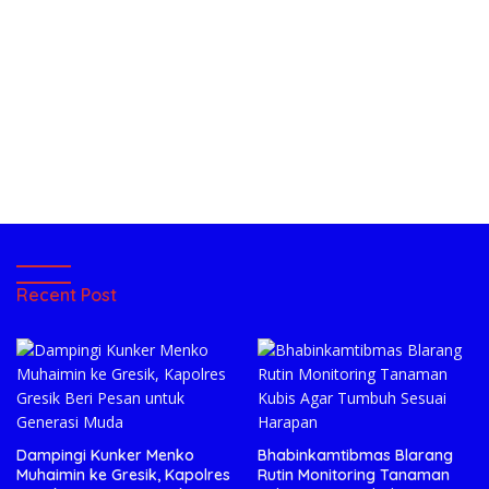
Recent Post
Dampingi Kunker Menko
Bhabinkamtibmas Blarang
Muhaimin ke Gresik, Kapolres
Rutin Monitoring Tanaman