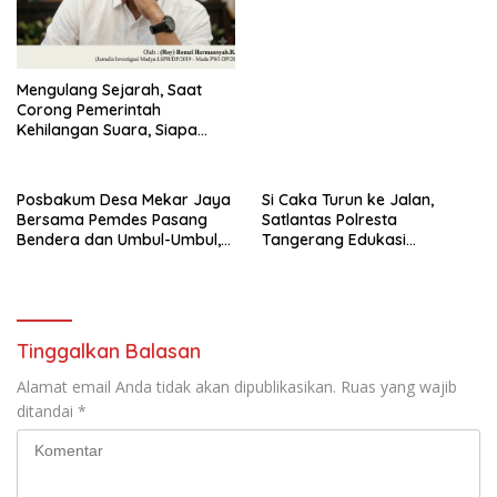
Mengulang Sejarah, Saat
Corong Pemerintah
Kehilangan Suara, Siapa
yang Menjaga Citra Pemprov
Lampung?”.
Posbakum Desa Mekar Jaya
Si Caka Turun ke Jalan,
Bersama Pemdes Pasang
Satlantas Polresta
Bendera dan Umbul-Umbul,
Tangerang Edukasi
Wujud Aktualisasi Penyuluhan
Pengendara di Titik Rawan
Hukum dan Semangat
Kecelakaan
Kebangsaan
Tinggalkan Balasan
Alamat email Anda tidak akan dipublikasikan.
Ruas yang wajib
ditandai
*