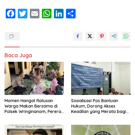
F
T
E
W
Li
S
ac
w
m
h
n
h
e
itt
ai
at
k
ar
b
er
l
s
e
e
o
A
dI
Baca Juga
o
p
n
k
p
Momen Hangat Ratusan
Sosialisasi Pos Bantuan
Warga Makan Bersama di
Hukum, Dorong Akses
Polsek Wringinanom, Pererat
Keadilan yang Merata bagi
Silaturahmi dan Berbagi
Masyarakat
Keberkahan