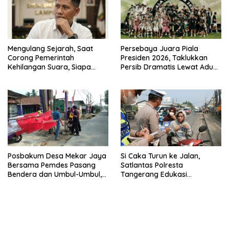
Mengulang Sejarah, Saat
Persebaya Juara Piala
Corong Pemerintah
Presiden 2026, Taklukkan
Kehilangan Suara, Siapa
Persib Dramatis Lewat Adu
yang Menjaga Citra Pemprov
Penalti 6-5
Lampung?”.
Posbakum Desa Mekar Jaya
Si Caka Turun ke Jalan,
Bersama Pemdes Pasang
Satlantas Polresta
Bendera dan Umbul-Umbul,
Tangerang Edukasi
Wujud Aktualisasi Penyuluhan
Pengendara di Titik Rawan
Hukum dan Semangat
Kecelakaan
Kebangsaan