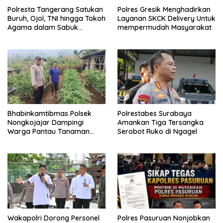
Polresta Tangerang Satukan
Polres Gresik Menghadirkan
Buruh, Ojol, TNI hingga Tokoh
Layanan SKCK Delivery Untuk
Agama dalam Sabuk
mempermudah Masyarakat
Kamtibmas
Bhabinkamtibmas Polsek
Polrestabes Surabaya
Nongkojajar Dampingi
Amankan Tiga Tersangka
Warga Pantau Tanaman
Serobot Ruko di Ngagel
Tomat Dukung Program
Ketahanan Pangan Nasional
Wakapolri Dorong Personel
Polres Pasuruan Nonjobkan