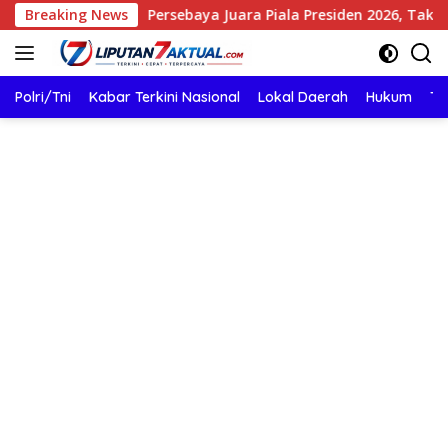
Langsung
Breaking News
Persebaya Juara Piala Presiden 2026, Taklukkan Persib Dra
ke
konten
Polri/Tni
Kabar Terkini Nasional
Lokal Daerah
Hukum
TN