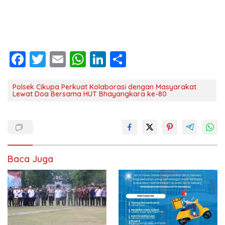
F
T
E
W
Li
S
ac
w
m
h
n
h
e
itt
ai
at
k
ar
Polsek Cikupa Perkuat Kolaborasi dengan Masyarakat
Lewat Doa Bersama HUT Bhayangkara ke-80
b
er
l
s
e
e
o
A
dI
o
p
n
k
p
Baca Juga