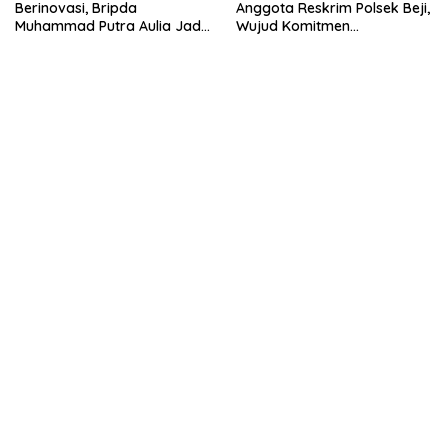
Berinovasi, Bripda
Anggota Reskrim Polsek Beji,
Muhammad Putra Aulia Jadi
Wujud Komitmen
Contoh Nyata
Transparansi Penanganan
Dugaan Penganiayaan