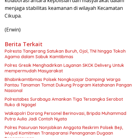
kolaborasi antara kepolisian dan masyarakat dalam
menjaga stabilitas keamanan di wilayah Kecamatan
Cikupa.
(Erwin)
Berita Terkait
Polresta Tangerang Satukan Buruh, Ojol, TNI hingga Tokoh
Agama dalam Sabuk Kamtibmas
Polres Gresik Menghadirkan Layanan SKCK Delivery Untuk
mempermudah Masyarakat
Bhabinkamtibmas Polsek Nongkojajar Dampingi Warga
Pantau Tanaman Tomat Dukung Program Ketahanan Pangan
Nasional
Polrestabes Surabaya Amankan Tiga Tersangka Serobot
Ruko di Ngagel
Wakapolri Dorong Personel Berinovasi, Bripda Muhammad
Putra Aulia Jadi Contoh Nyata
Polres Pasuruan Nonjobkan Anggota Reskrim Polsek Beji,
Wujud Komitmen Transparansi Penanganan Dugaan