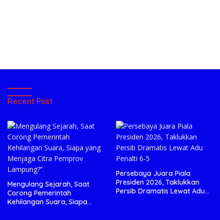
Recent Post
Persebaya Juara Piala
Presiden 2026, Taklukkan
Mengulang Sejarah, Saat
Persib Dramatis Lewat Adu
Corong Pemerintah
Penalti 6-5
Kehilangan Suara, Siapa
yang Menjaga Citra Pemprov
Lampung?”.