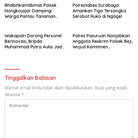
Bhabinkamtibmas Polsek
Polrestabes Surabaya
Nongkojajar Dampingi
Amankan Tiga Tersangka
Warga Pantau Tanaman
Serobot Ruko di Ngagel
Tomat Dukung Program
Ketahanan Pangan Nasional
Wakapolri Dorong Personel
Polres Pasuruan Nonjobkan
Berinovasi, Bripda
Anggota Reskrim Polsek Beji,
Muhammad Putra Aulia Jadi
Wujud Komitmen
Contoh Nyata
Transparansi Penanganan
Dugaan Penganiayaan
Tinggalkan Balasan
Alamat email Anda tidak akan dipublikasikan.
Ruas yang wajib
ditandai
*