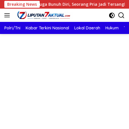
Langsung
la Diduga Bunuh Diri, Seorang Pria Jadi Tersangka
Breaking News
P
ke
konten
Polri/Tni
Kabar Terkini Nasional
Lokal Daerah
Hukum
TN