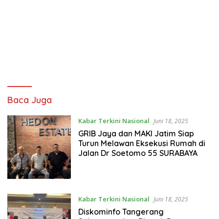
Liputan
Baca Juga
7
AktualNews
Kabar Terkini Nasional
Juni 18, 2025
|
GRIB Jaya dan MAKI Jatim Siap
Turun Melawan Eksekusi Rumah di
Media
Jalan Dr Soetomo 55 SURABAYA
Berita
Online
Indonesia
Kabar Terkini Nasional
Juni 18, 2025
Diskominfo Tangerang