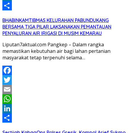
LinkedIn
Share
BHABINKAMTIBMAS KELURAHAN PABUNDUKANG
BERSAMA TIGA PILAR LAKSANAKAN PEMANTAUAN
PENYALURAN AIR IRIGASI DI MUSIM KEMARAU
Liputan7aktual.com Pangkep – Dalam rangka
memastikan kebutuhan air bagi lahan pertanian
masyarakat tetap terpenuhi selama…
Facebook
Twitter
Email
WhatsApp
LinkedIn
Share
Sertijab KabagOps Polres Gresik, Kompol Arief Sukmo