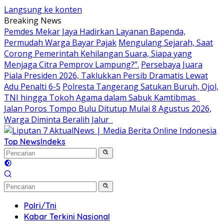
Langsung ke konten
Breaking News
Pemdes Mekar Jaya Hadirkan Layanan Bapenda,
Permudah Warga Bayar Pajak
Mengulang Sejarah, Saat
Corong Pemerintah Kehilangan Suara, Siapa yang
Menjaga Citra Pemprov Lampung?”.
Persebaya Juara
Piala Presiden 2026, Taklukkan Persib Dramatis Lewat
Adu Penalti 6-5
Polresta Tangerang Satukan Buruh, Ojol,
TNI hingga Tokoh Agama dalam Sabuk Kamtibmas
Jalan Poros Tompo Bulu Ditutup Mulai 8 Agustus 2026,
Warga Diminta Beralih Jalur
Top News
Indeks
Polri/Tni
Kabar Terkini Nasional