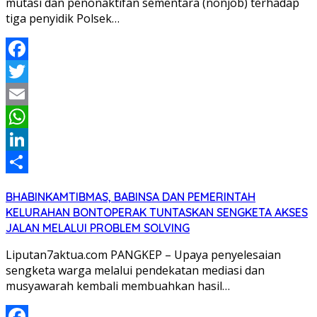
mutasi dan penonaktifan sementara (nonjob) terhadap
tiga penyidik Polsek…
Facebook
Twitter
Email
WhatsApp
LinkedIn
Share
BHABINKAMTIBMAS, BABINSA DAN PEMERINTAH
KELURAHAN BONTOPERAK TUNTASKAN SENGKETA AKSES
JALAN MELALUI PROBLEM SOLVING
Liputan7aktua.com PANGKEP – Upaya penyelesaian
sengketa warga melalui pendekatan mediasi dan
musyawarah kembali membuahkan hasil…