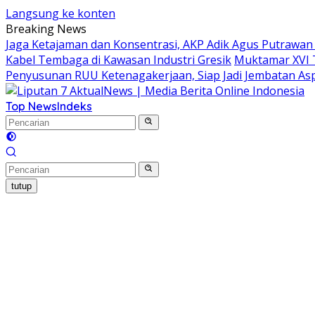
Langsung ke konten
Breaking News
Jaga Ketajaman dan Konsentrasi, AKP Adik Agus Putrawa
Kabel Tembaga di Kawasan Industri Gresik
Muktamar XVI 
Penyusunan RUU Ketenagakerjaan, Siap Jadi Jembatan Asp
Top News
Indeks
tutup