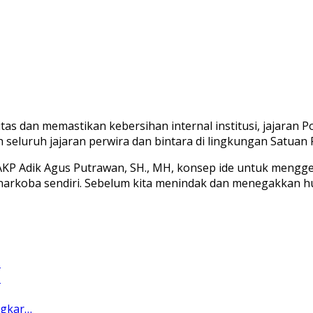
as dan memastikan kebersihan internal institusi, jajaran 
eh seluruh jajaran perwira dan bintara di lingkungan Satua
P Adik Agus Putrawan, SH., MH, konsep ide untuk menggela
Resnarkoba sendiri. Sebelum kita menindak dan menegakkan 
…
…
ngkar…