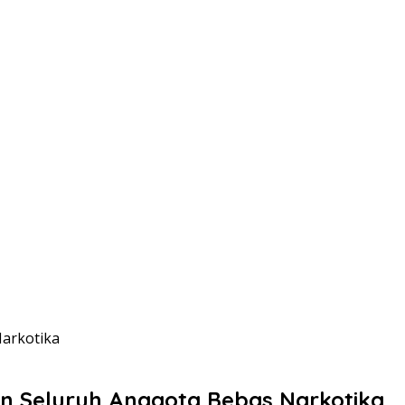
Narkotika
an Seluruh Anggota Bebas Narkotika