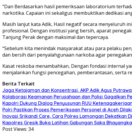
“Dan Berdasarkan hasil pemeriksaan laboratorium terhad
narkotika. Capaian ini sekaligus membuktikan dedikasi a
Masih lanjut kata Adik, Hasil negatif secara menyeluruh
profesional. Dengan institusi yang bersih, aparat pene
Tanjung Perak dengan maksimal dan tepercaya.
“Sebelum kita menindak masyarakat atau para pelaku penged
dan bersih dari penyalahgunaan narkoba agar penegakan h
Kasat reskoba menambahkan, Dengan fondasi internal yan
menjalankan fungsi pencegahan, pemberantasan, serta reh
Berita Terkait
Jaga Ketajaman dan Konsentrasi, AKP Adik Agus Putrawa
Kolaborasi Keamanan Perusahaan dan Polisi Gagalkan Pe
Kapolri Dukung Dialog Penyusunan RUU Ketenagakerjaan,
Polri Pastikan Proses Pemeriksaan Personel di Aceh Dil
Inovasi Srikandi Care, Cara Polres Lamongan Dekatkan D
Kapolres Gresik Buka Latihan Gabungan Saka Bhayangka
Post Views:
34