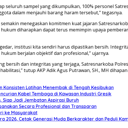
ap seluruh sampel yang dikumpulkan, 100% personel Satre
nggota dalam menjauhi barang haram tersebut,” tegasnya.
 ini semakin menegaskan komitmen kuat jajaran Satresnarko
gak hukum diharapkan dapat terus memimpin upaya pembera
ar, institusi kita sendiri harus dipastikan bersih. Integri
ukum berjalan objektif dan profesional,” ujarnya.
g bersih dan integritas yang terjaga, Satresnarkoba Pol
abilitasi,” tutup AKP Adik Agus Putrawan, SH., MH dihapan
n Konsisten Latihan Menembak di Tengah Kesibukan
ncurian Kabel Tembaga di Kawasan Industri Gresik
 Siap Jadi Jembatan Aspirasi Buruh
aksanakan Secara Profesional dan Transparan
iri ke Masyarakat
ra 2026, Cetak Generasi Muda Berkarakter dan Peduli Ka