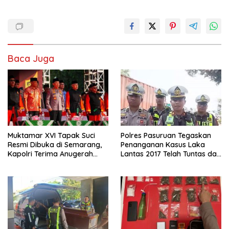
ac
w
m
h
n
h
e
itt
ai
at
k
ar
b
er
l
s
e
e
o
A
dI
Baca Juga
o
p
n
k
p
Muktamar XVI Tapak Suci
Polres Pasuruan Tegaskan
Resmi Dibuka di Semarang,
Penanganan Kasus Laka
Kapolri Terima Anugerah
Lantas 2017 Telah Tuntas dan
Anggota Kehormatan
Berkekuatan Hukum Tetap