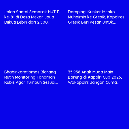
Jalan Santai Semarak HUT RI
Dampingi Kunker Menko
ke-81 di Desa Mekar Jaya
Muhaimin ke Gresik, Kapolres
Diikuti Lebih dari 2.500
Gresik Beri Pesan untuk
Peserta
Generasi Muda
Bhabinkamtibmas Blarang
35.936 Anak Muda Main
Rutin Monitoring Tanaman
Bareng di Kapolri Cup 2026,
Kubis Agar Tumbuh Sesuai
Wakapolri: Jangan Cuma
Harapan
Jadi Penonton, Jadilah
Talenta Digital