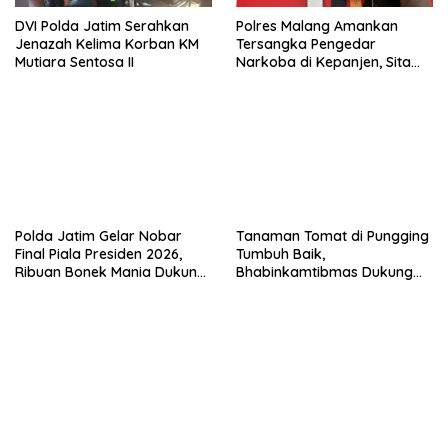
DVI Polda Jatim Serahkan
Polres Malang Amankan
Jenazah Kelima Korban KM
Tersangka Pengedar
Mutiara Sentosa II
Narkoba di Kepanjen, Sita
Sabu 96 Gram dan Ganja 131
Gram
Polda Jatim Gelar Nobar
Tanaman Tomat di Pungging
Final Piala Presiden 2026,
Tumbuh Baik,
Ribuan Bonek Mania Dukung
Bhabinkamtibmas Dukung
Persebaya dari Lapangan
Suksesnya Ketahanan
Mapolda
Pangan Nasional