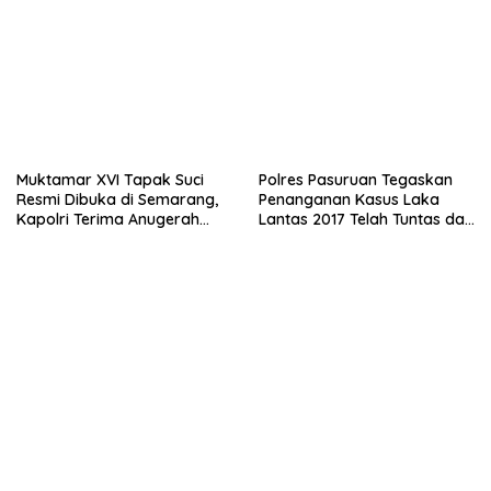
Muktamar XVI Tapak Suci
Polres Pasuruan Tegaskan
Resmi Dibuka di Semarang,
Penanganan Kasus Laka
Kapolri Terima Anugerah
Lantas 2017 Telah Tuntas dan
Anggota Kehormatan
Berkekuatan Hukum Tetap