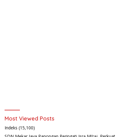
Most Viewed Posts
Indeks
(15,100)
SDN Mekar Jaya Panongan Peringati Isra Mi’raj, Perkuat