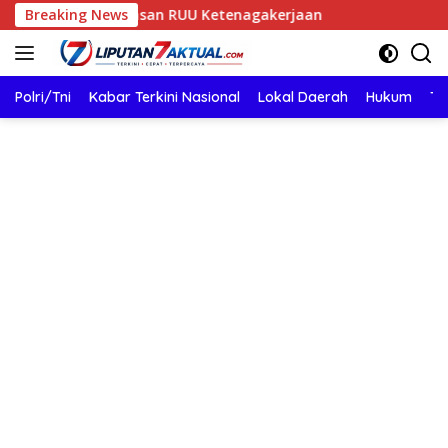
Langsung
bahasan RUU Ketenagakerjaan
Breaking News
ke
konten
Polri/Tni
Kabar Terkini Nasional
Lokal Daerah
Hukum
TN