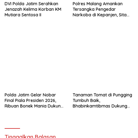
DVI Polda Jatim Serahkan
Polres Malang Amankan
Jenazah Kelima Korban KM
Tersangka Pengedar
Mutiara Sentosa II
Narkoba di Kepanjen, Sita
Sabu 96 Gram dan Ganja 131
Gram
Polda Jatim Gelar Nobar
Tanaman Tomat di Pungging
Final Piala Presiden 2026,
Tumbuh Baik,
Ribuan Bonek Mania Dukung
Bhabinkamtibmas Dukung
Persebaya dari Lapangan
Suksesnya Ketahanan
Mapolda
Pangan Nasional
Tinggalkan Balasan