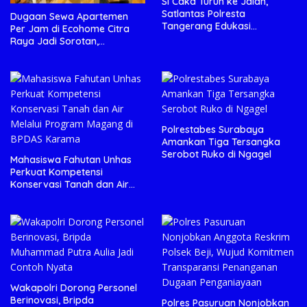
Si Caka Turun ke Jalan,
Satlantas Polresta
Dugaan Sewa Apartemen
Tangerang Edukasi
Per Jam di Ecohome Citra
Pengendara di Titik Rawan
Raya Jadi Sorotan,
Kecelakaan
Manajemen Diminta Beri
Penjelasan
Polrestabes Surabaya
Amankan Tiga Tersangka
Serobot Ruko di Ngagel
Mahasiswa Fahutan Unhas
Perkuat Kompetensi
Konservasi Tanah dan Air
Melalui Program Magang di
BPDAS Karama
Wakapolri Dorong Personel
Berinovasi, Bripda
Polres Pasuruan Nonjobkan