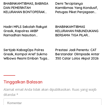
BHABINKAMTIBMAS, BABINSA
Demi Terciptanya
DAN PEMERINTAH
Kamtibmas Yang Kondusif,
KELURAHAN BONTOPERAK
Petugas Piket Penjagaan
TUNTASKAN SENGKETA
Regu 1 Polsek Balocci Tetap
AKSES JALAN MELALUI
Laksanakan Patroli Blue Light
PROBLEM SOLVING
di Malam Hari
Hadiri MPLS Sekolah Rakyat
BHABINKAMTIBMAS
Gresik, Kapolres AKBP
KELURAHAN PABUNDUKANG
Ramadhan Nasution
BERSAMA TIGA PILAR
Tegaskan Komitmen Polri
LAKSANAKAN PEMANTAUAN
Dukung Pendidikan
PENYALURAN AIR IRIGASI DI
Berkualitas
MUSIM KEMARAU
Sertijab KabagOps Polres
Prestasi Jadi Penentu: CAT
Gresik, Kompol Arief Sukmo
Berstandar Olimpiade Antar
Wibowo Resmi Emban Tugas
350 Catar Lolos Akpol 2026
Baru
Tinggalkan Balasan
Alamat email Anda tidak akan dipublikasikan.
Ruas yang wajib
ditandai
*