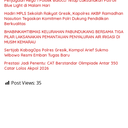
Penjagaan Regu 1 Polsek Balocci Tetap Laksanakan Patroli
Blue Light di Malam Hari
Hadiri MPLS Sekolah Rakyat Gresik, Kapolres AKBP Ramadhan
Nasution Tegaskan Komitmen Polri Dukung Pendidikan
Berkualitas
BHABINKAMTIBMAS KELURAHAN PABUNDUKANG BERSAMA TIGA
PILAR LAKSANAKAN PEMANTAUAN PENYALURAN AIR IRIGASI DI
MUSIM KEMARAU
Sertijab KabagOps Polres Gresik, Kompol Arief Sukmo
Wibowo Resmi Emban Tugas Baru
Prestasi Jadi Penentu: CAT Berstandar Olimpiade Antar 350
Catar Lolos Akpol 2026
Post Views:
35