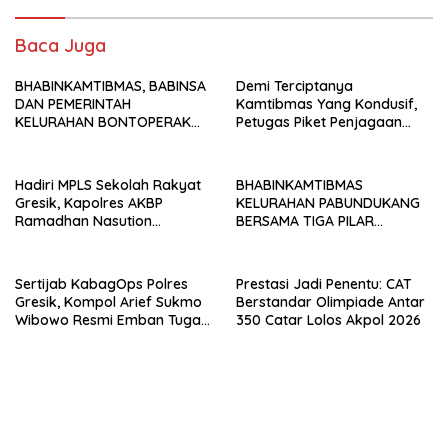
b
er
l
s
e
e
o
A
dI
Baca Juga
o
p
n
BHABINKAMTIBMAS, BABINSA
k
p
Demi Terciptanya
DAN PEMERINTAH
Kamtibmas Yang Kondusif,
KELURAHAN BONTOPERAK
Petugas Piket Penjagaan
TUNTASKAN SENGKETA
Regu 1 Polsek Balocci Tetap
AKSES JALAN MELALUI
Laksanakan Patroli Blue Light
PROBLEM SOLVING
di Malam Hari
Hadiri MPLS Sekolah Rakyat
BHABINKAMTIBMAS
Gresik, Kapolres AKBP
KELURAHAN PABUNDUKANG
Ramadhan Nasution
BERSAMA TIGA PILAR
Tegaskan Komitmen Polri
LAKSANAKAN PEMANTAUAN
Dukung Pendidikan
PENYALURAN AIR IRIGASI DI
Berkualitas
MUSIM KEMARAU
Sertijab KabagOps Polres
Prestasi Jadi Penentu: CAT
Gresik, Kompol Arief Sukmo
Berstandar Olimpiade Antar
Wibowo Resmi Emban Tugas
350 Catar Lolos Akpol 2026
Baru