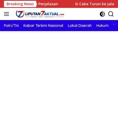
Langsung
inta Beri Penjelasan
Breaking News
Si Caka Turun ke Jalan, Satlant
ke
konten
Polri/Tni
Kabar Terkini Nasional
Lokal Daerah
Hukum
TN