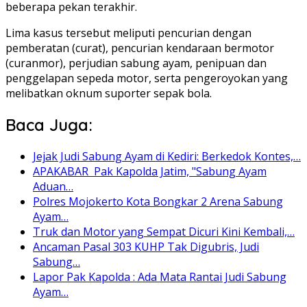
beberapa pekan terakhir.
Lima kasus tersebut meliputi pencurian dengan
pemberatan (curat), pencurian kendaraan bermotor
(curanmor), perjudian sabung ayam, penipuan dan
penggelapan sepeda motor, serta pengeroyokan yang
melibatkan oknum suporter sepak bola.
Baca Juga:
Jejak Judi Sabung Ayam di Kediri: Berkedok Kontes,…
APAKABAR Pak Kapolda Jatim, "Sabung Ayam
Aduan…
Polres Mojokerto Kota Bongkar 2 Arena Sabung
Ayam…
Truk dan Motor yang Sempat Dicuri Kini Kembali,…
Ancaman Pasal 303 KUHP Tak Digubris, Judi
Sabung…
Lapor Pak Kapolda : Ada Mata Rantai Judi Sabung
Ayam…