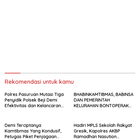
Rekomendasi untuk kamu
Polres Pasuruan Mutasi Tiga
BHABINKAMTIBMAS, BABINSA
Penyidik Polsek Beji Demi
DAN PEMERINTAH
Efektivitas dan Kelancaran
KELURAHAN BONTOPERAK
Proses Penyidikan
TUNTASKAN SENGKETA
AKSES JALAN MELALUI
PROBLEM SOLVING
Demi Terciptanya
Hadiri MPLS Sekolah Rakyat
Kamtibmas Yang Kondusif,
Gresik, Kapolres AKBP
Petugas Piket Penjagaan
Ramadhan Nasution