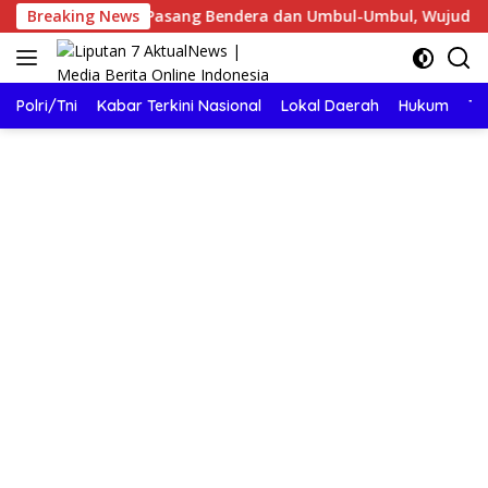
Langsung
es Pasang Bendera dan Umbul-Umbul, Wujud Aktualisasi Pen
Breaking News
ke
konten
Polri/Tni
Kabar Terkini Nasional
Lokal Daerah
Hukum
TN