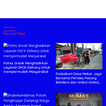
Recent Post
Polres Gresik Menghadirkan
Layanan SKCK Delivery Untuk
mempermudah Masyarakat
Posbakum Desa Mekar Jaya
Bersama Pemdes Pasang
Bendera dan Umbul-Umbul,
Wujud Aktualisasi Penyuluhan
Hukum dan Semangat
Kebangsaan