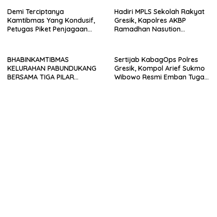
Demi Terciptanya
Hadiri MPLS Sekolah Rakyat
Kamtibmas Yang Kondusif,
Gresik, Kapolres AKBP
Petugas Piket Penjagaan
Ramadhan Nasution
Regu 1 Polsek Balocci Tetap
Tegaskan Komitmen Polri
Laksanakan Patroli Blue Light
Dukung Pendidikan
di Malam Hari
Berkualitas
BHABINKAMTIBMAS
Sertijab KabagOps Polres
KELURAHAN PABUNDUKANG
Gresik, Kompol Arief Sukmo
BERSAMA TIGA PILAR
Wibowo Resmi Emban Tugas
LAKSANAKAN PEMANTAUAN
Baru
PENYALURAN AIR IRIGASI DI
MUSIM KEMARAU