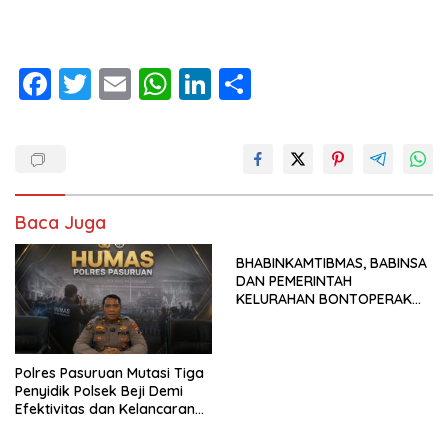
F
T
E
W
Li
S
ac
w
m
h
n
h
e
itt
ai
at
k
ar
b
er
l
s
e
e
o
A
dI
Baca Juga
o
p
n
k
p
BHABINKAMTIBMAS, BABINSA
DAN PEMERINTAH
KELURAHAN BONTOPERAK
TUNTASKAN SENGKETA
AKSES JALAN MELALUI
PROBLEM SOLVING
Polres Pasuruan Mutasi Tiga
Penyidik Polsek Beji Demi
Efektivitas dan Kelancaran
Proses Penyidikan