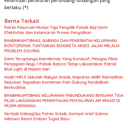
ketentuan peraturan perundang-undangan yang
berlaku. (*)
Berita Terkait
Polres Pasuruan Mutasi Tiga Penyidik Polsek Beji Demi
Efektivitas dan Kelancaran Proses Penyidikan
BHABINKAMTIBMAS, BABINSA DAN PEMERINTAH KELURAHAN
BONTOPERAK TUNTASKAN SENGKETA AKSES JALAN MELALUI
PROBLEM SOLVING
Demi Terciptanya Kamtibmas Yang Kondusif, Petugas Piket
Penjagaan Regu 1 Polsek Balocci Tetap Laksanakan Patroli
Blue Light di Malam Hari
Hadiri MPLS Sekolah Rakyat Gresik, Kapolres AKBP Ramadhan
Nasution Tegaskan Komitmen Polri Dukung Pendidikan
Berkualitas
BHABINKAMTIBMAS KELURAHAN PABUNDUKANG BERSAMA TIGA
PILAR LAKSANAKAN PEMANTAUAN PENYALURAN AIR IRIGASI DI
MUSIM KEMARAU
Sertijab KabagOps Polres Gresik, Kompol Arief Sukmo
Wibowo Resmi Emban Tugas Baru