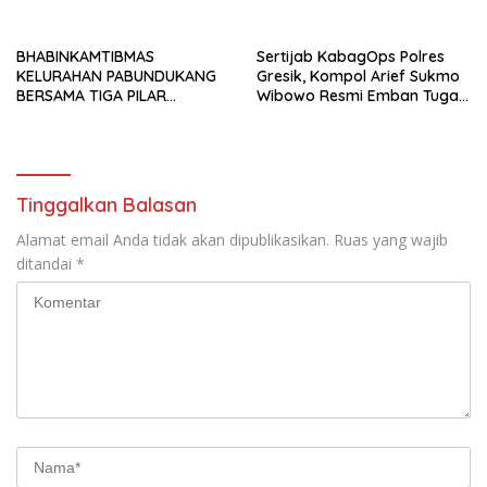
Regu 1 Polsek Balocci Tetap
Tegaskan Komitmen Polri
Laksanakan Patroli Blue Light
Dukung Pendidikan
di Malam Hari
Berkualitas
BHABINKAMTIBMAS
Sertijab KabagOps Polres
KELURAHAN PABUNDUKANG
Gresik, Kompol Arief Sukmo
BERSAMA TIGA PILAR
Wibowo Resmi Emban Tugas
LAKSANAKAN PEMANTAUAN
Baru
PENYALURAN AIR IRIGASI DI
MUSIM KEMARAU
Tinggalkan Balasan
Alamat email Anda tidak akan dipublikasikan.
Ruas yang wajib
ditandai
*