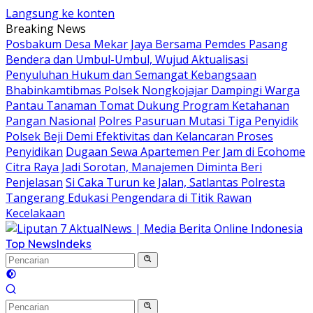
Langsung ke konten
Breaking News
Posbakum Desa Mekar Jaya Bersama Pemdes Pasang
Bendera dan Umbul-Umbul, Wujud Aktualisasi
Penyuluhan Hukum dan Semangat Kebangsaan
Bhabinkamtibmas Polsek Nongkojajar Dampingi Warga
Pantau Tanaman Tomat Dukung Program Ketahanan
Pangan Nasional
Polres Pasuruan Mutasi Tiga Penyidik
Polsek Beji Demi Efektivitas dan Kelancaran Proses
Penyidikan
Dugaan Sewa Apartemen Per Jam di Ecohome
Citra Raya Jadi Sorotan, Manajemen Diminta Beri
Penjelasan
Si Caka Turun ke Jalan, Satlantas Polresta
Tangerang Edukasi Pengendara di Titik Rawan
Kecelakaan
Top News
Indeks