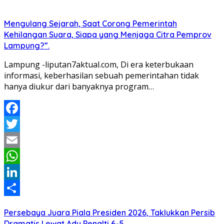
Mengulang Sejarah, Saat Corong Pemerintah
Kehilangan Suara, Siapa yang Menjaga Citra Pemprov
Lampung?”.
Lampung -liputan7aktual.com, Di era keterbukaan
informasi, keberhasilan sebuah pemerintahan tidak
hanya diukur dari banyaknya program…
Facebook
Twitter
Email
WhatsApp
LinkedIn
Share
Persebaya Juara Piala Presiden 2026, Taklukkan Persib
Dramatis Lewat Adu Penalti 6-5