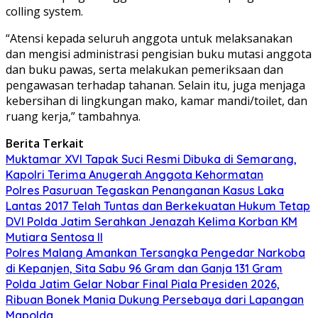
colling system.
“Atensi kepada seluruh anggota untuk melaksanakan
dan mengisi administrasi pengisian buku mutasi anggota
dan buku pawas, serta melakukan pemeriksaan dan
pengawasan terhadap tahanan. Selain itu, juga menjaga
kebersihan di lingkungan mako, kamar mandi/toilet, dan
ruang kerja,” tambahnya.
Berita Terkait
Muktamar XVI Tapak Suci Resmi Dibuka di Semarang,
Kapolri Terima Anugerah Anggota Kehormatan
Polres Pasuruan Tegaskan Penanganan Kasus Laka
Lantas 2017 Telah Tuntas dan Berkekuatan Hukum Tetap
DVI Polda Jatim Serahkan Jenazah Kelima Korban KM
Mutiara Sentosa II
Polres Malang Amankan Tersangka Pengedar Narkoba
di Kepanjen, Sita Sabu 96 Gram dan Ganja 131 Gram
Polda Jatim Gelar Nobar Final Piala Presiden 2026,
Ribuan Bonek Mania Dukung Persebaya dari Lapangan
Mapolda