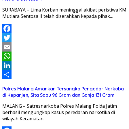
SURABAYA – Lima Korban meninggal akibat peristiwa KM
Mutiara Sentosa II telah diserahkan kepada pihak…
Facebook
Twitter
Email
WhatsApp
LinkedIn
Share
Polres Malang Amankan Tersangka Pengedar Narkoba
di Kepanjen, Sita Sabu 96 Gram dan Ganja 131 Gram
MALANG – Satresnarkoba Polres Malang Polda Jatim
berhasil mengungkap kasus peredaran narkotika di
wilayah Kecamatan…