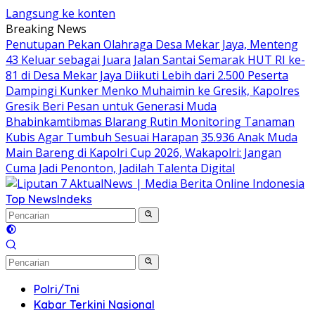
Langsung ke konten
Breaking News
Penutupan Pekan Olahraga Desa Mekar Jaya, Menteng
43 Keluar sebagai Juara
Jalan Santai Semarak HUT RI ke-
81 di Desa Mekar Jaya Diikuti Lebih dari 2.500 Peserta
Dampingi Kunker Menko Muhaimin ke Gresik, Kapolres
Gresik Beri Pesan untuk Generasi Muda
Bhabinkamtibmas Blarang Rutin Monitoring Tanaman
Kubis Agar Tumbuh Sesuai Harapan
35.936 Anak Muda
Main Bareng di Kapolri Cup 2026, Wakapolri: Jangan
Cuma Jadi Penonton, Jadilah Talenta Digital
Top News
Indeks
Polri/Tni
Kabar Terkini Nasional