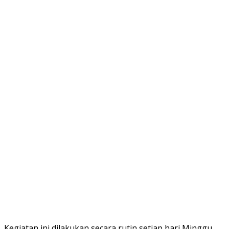
Kegiatan ini dilakukan secara rutin setiap hari Minggu,