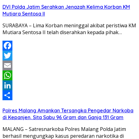
Share
DVI Polda Jatim Serahkan Jenazah Kelima Korban KM
Mutiara Sentosa II
SURABAYA – Lima Korban meninggal akibat peristiwa KM
Mutiara Sentosa II telah diserahkan kepada pihak…
Facebook
Twitter
Email
WhatsApp
LinkedIn
Share
Polres Malang Amankan Tersangka Pengedar Narkoba
di Kepanjen, Sita Sabu 96 Gram dan Ganja 131 Gram
MALANG – Satresnarkoba Polres Malang Polda Jatim
berhasil mengungkap kasus peredaran narkotika di