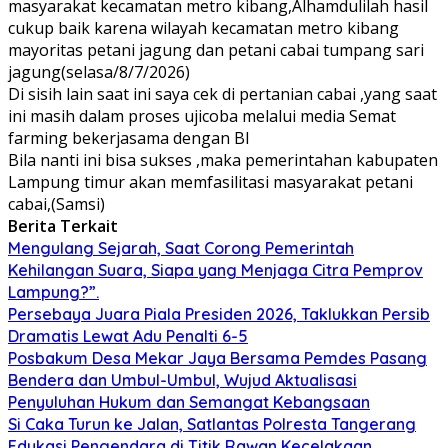
masyarakat kecamatan metro kibang,Alhamdulilah hasil
cukup baik karena wilayah kecamatan metro kibang
mayoritas petani jagung dan petani cabai tumpang sari
jagung(selasa/8/7/2026)
Di sisih lain saat ini saya cek di pertanian cabai ,yang saat
ini masih dalam proses ujicoba melalui media Semat
farming bekerjasama dengan BI
Bila nanti ini bisa sukses ,maka pemerintahan kabupaten
Lampung timur akan memfasilitasi masyarakat petani
cabai,(Samsi)
Berita Terkait
Mengulang Sejarah, Saat Corong Pemerintah
Kehilangan Suara, Siapa yang Menjaga Citra Pemprov
Lampung?”.
Persebaya Juara Piala Presiden 2026, Taklukkan Persib
Dramatis Lewat Adu Penalti 6-5
Posbakum Desa Mekar Jaya Bersama Pemdes Pasang
Bendera dan Umbul-Umbul, Wujud Aktualisasi
Penyuluhan Hukum dan Semangat Kebangsaan
Si Caka Turun ke Jalan, Satlantas Polresta Tangerang
Edukasi Pengendara di Titik Rawan Kecelakaan