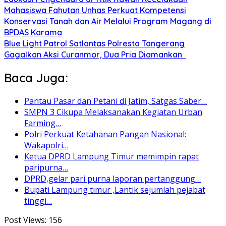
Mahasiswa Fahutan Unhas Perkuat Kompetensi
Konservasi Tanah dan Air Melalui Program Magang di
BPDAS Karama
Blue Light Patrol Satlantas Polresta Tangerang
Gagalkan Aksi Curanmor, Dua Pria Diamankan
Baca Juga:
Pantau Pasar dan Petani di Jatim, Satgas Saber…
SMPN 3 Cikupa Melaksanakan Kegiatan Urban
Farming…
Polri Perkuat Ketahanan Pangan Nasional:
Wakapolri…
Ketua DPRD Lampung Timur memimpin rapat
paripurna…
DPRD,gelar pari purna laporan pertanggung…
Bupati Lampung timur ,Lantik sejumlah pejabat
tinggi…
Post Views:
156