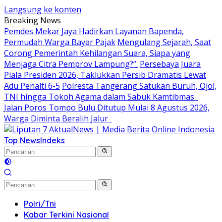
Langsung ke konten
Breaking News
Pemdes Mekar Jaya Hadirkan Layanan Bapenda,
Permudah Warga Bayar Pajak
Mengulang Sejarah, Saat
Corong Pemerintah Kehilangan Suara, Siapa yang
Menjaga Citra Pemprov Lampung?”.
Persebaya Juara
Piala Presiden 2026, Taklukkan Persib Dramatis Lewat
Adu Penalti 6-5
Polresta Tangerang Satukan Buruh, Ojol,
TNI hingga Tokoh Agama dalam Sabuk Kamtibmas
Jalan Poros Tompo Bulu Ditutup Mulai 8 Agustus 2026,
Warga Diminta Beralih Jalur
Top News
Indeks
Polri/Tni
Kabar Terkini Nasional