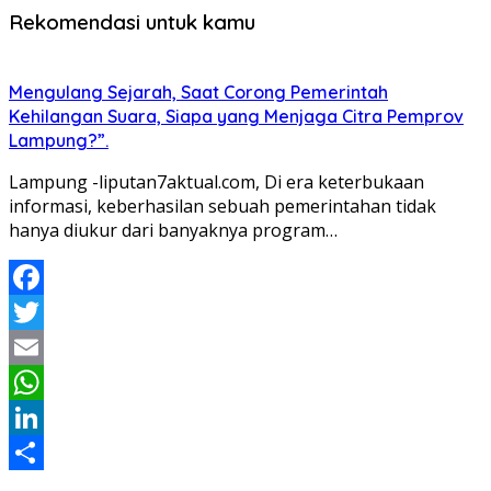
Rekomendasi untuk kamu
Mengulang Sejarah, Saat Corong Pemerintah
Kehilangan Suara, Siapa yang Menjaga Citra Pemprov
Lampung?”.
Lampung -liputan7aktual.com, Di era keterbukaan
informasi, keberhasilan sebuah pemerintahan tidak
hanya diukur dari banyaknya program…
Facebook
Twitter
Email
WhatsApp
LinkedIn
Share