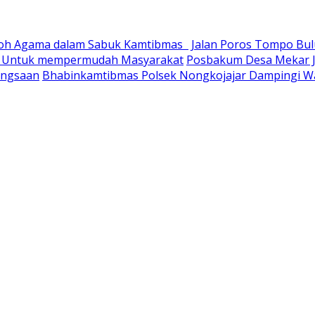
okoh Agama dalam Sabuk Kamtibmas
Jalan Poros Tompo Bulu
ry Untuk mempermudah Masyarakat
Posbakum Desa Mekar J
angsaan
Bhabinkamtibmas Polsek Nongkojajar Dampingi 