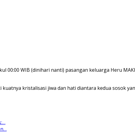
pukul 00:00 WIB (dinihari nanti) pasangan keluarga Heru M
i kuatnya kristalisasi jiwa dan hati diantara kedua sosok y
s:…
un…