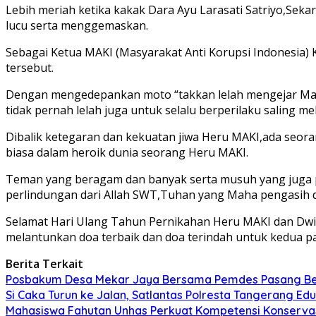
Lebih meriah ketika kakak Dara Ayu Larasati Satriyo,Sek
lucu serta menggemaskan.
Sebagai Ketua MAKI (Masyarakat Anti Korupsi Indonesia) 
tersebut.
Dengan mengedepankan moto “takkan lelah mengejar Matah
tidak pernah lelah juga untuk selalu berperilaku saling m
Dibalik ketegaran dan kekuatan jiwa Heru MAKI,ada seora
biasa dalam heroik dunia seorang Heru MAKI.
Teman yang beragam dan banyak serta musuh yang juga 
perlindungan dari Allah SWT,Tuhan yang Maha pengasih 
Selamat Hari Ulang Tahun Pernikahan Heru MAKI dan Dwi 
melantunkan doa terbaik dan doa terindah untuk kedua p
Berita Terkait
Posbakum Desa Mekar Jaya Bersama Pemdes Pasang Ben
Si Caka Turun ke Jalan, Satlantas Polresta Tangerang Ed
Mahasiswa Fahutan Unhas Perkuat Kompetensi Konservas