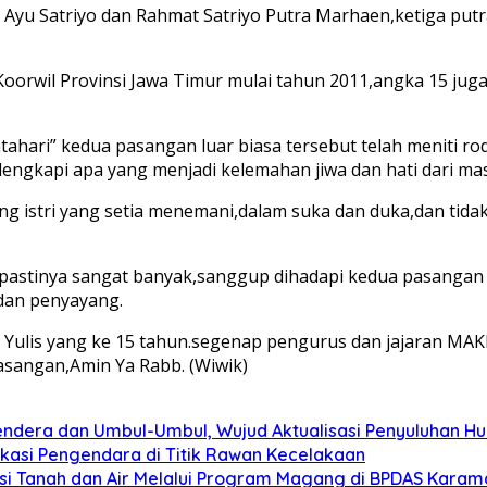
ar Ayu Satriyo dan Rahmat Satriyo Putra Marhaen,ketiga p
Koorwil Provinsi Jawa Timur mulai tahun 2011,angka 15 ju
ari” kedua pasangan luar biasa tersebut telah meniti rod
elengkapi apa yang menjadi kelemahan jiwa dan hati dari ma
ng istri yang setia menemani,dalam suka dan duka,dan tid
pastinya sangat banyak,sanggup dihadapi kedua pasangan
dan penyayang.
Yulis yang ke 15 tahun.segenap pengurus dan jajaran MAKI
asangan,Amin Ya Rabb. (Wiwik)
dera dan Umbul-Umbul, Wujud Aktualisasi Penyuluhan 
ukasi Pengendara di Titik Rawan Kecelakaan
i Tanah dan Air Melalui Program Magang di BPDAS Karam