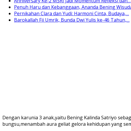
Anniversary Ke-2 MSRI Jadi Momentum Refleksi dan…
Penuh Haru dan Kebanggaan, Ananda Bening Wisud
Pernikahan Clara dan Yudi: Harmoni Cinta, Budaya,…
Barokallah Fii Umrik, Bunda Dwi Yulis ke-46 Tahun,…
Dengan karunia 3 anak,yaitu Bening Kalinda Satriyo seba
bungsu,menambah aura geliat gelora kehidupan yang sem