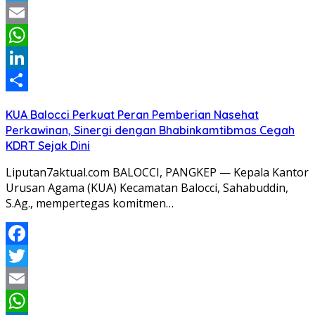
Twitter
Email
WhatsApp
LinkedIn
Share
KUA Balocci Perkuat Peran Pemberian Nasehat
Perkawinan, Sinergi dengan Bhabinkamtibmas Cegah
KDRT Sejak Dini
Liputan7aktual.com BALOCCI, PANGKEP — Kepala Kantor
Urusan Agama (KUA) Kecamatan Balocci, Sahabuddin,
S.Ag., mempertegas komitmen…
Facebook
Twitter
Email