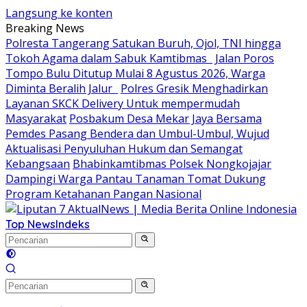
Langsung ke konten
Breaking News
Polresta Tangerang Satukan Buruh, Ojol, TNI hingga
Tokoh Agama dalam Sabuk Kamtibmas
Jalan Poros
Tompo Bulu Ditutup Mulai 8 Agustus 2026, Warga
Diminta Beralih Jalur
Polres Gresik Menghadirkan
Layanan SKCK Delivery Untuk mempermudah
Masyarakat
Posbakum Desa Mekar Jaya Bersama
Pemdes Pasang Bendera dan Umbul-Umbul, Wujud
Aktualisasi Penyuluhan Hukum dan Semangat
Kebangsaan
Bhabinkamtibmas Polsek Nongkojajar
Dampingi Warga Pantau Tanaman Tomat Dukung
Program Ketahanan Pangan Nasional
Top News
Indeks