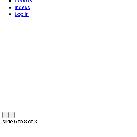
Redaksi
Indeks
Log In
slide
6 to 8
of 8