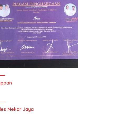
appan
es Mekar Jaya