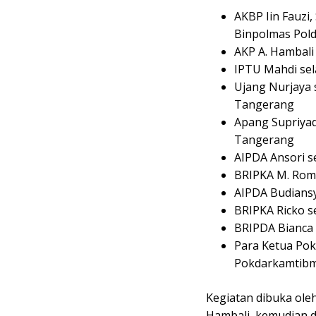
AKBP Iin Fauzi, 
Binpolmas Pol
AKP A. Hambali
IPTU Mahdi sel
Ujang Nurjaya 
Tangerang
Apang Supriyad
Tangerang
AIPDA Ansori s
BRIPKA M. Roml
AIPDA Budiansy
BRIPKA Ricko s
BRIPDA Bianca 
Para Ketua Pok
Pokdarkamtibma
Kegiatan dibuka ole
Hambali, kemudian 