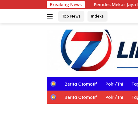
Langsung
Pemdes Mekar Jaya Hadirkan Layanan Bap
Breaking News
ke
konten
Top News
Indeks
H
Berita Otomotif
Polri/Tni
Tag
o
m
H
Berita Otomotif
Polri/Tni
Tag
e
o
m
e