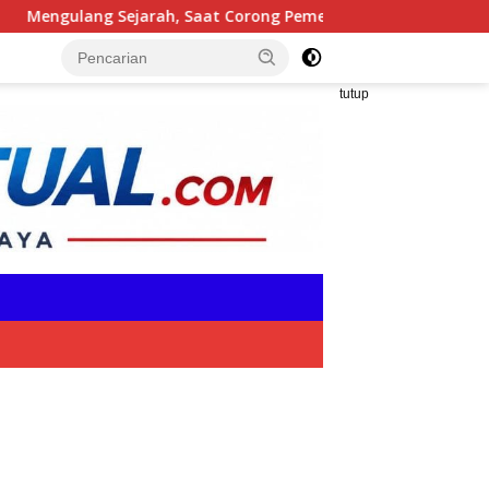
, Saat Corong Pemerintah Kehilangan Suara, Siapa yang Menja
tutup