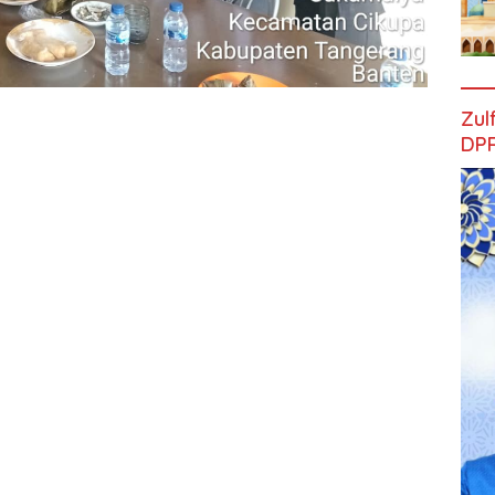
Zul
DPR