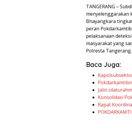
TANGERANG – Subdit
menyelenggarakan 
Bhayangkara tingkat
peran Pokdarkamtibm
pelaksanaan deteksi 
masyarakat yang sad
Polresta Tangerang.
Baca Juga:
Kapolsubsektor
Pokdarkamtibm
Jalin silatura
Konsolidasi Po
Rapat Koordina
POKDARKAMTI