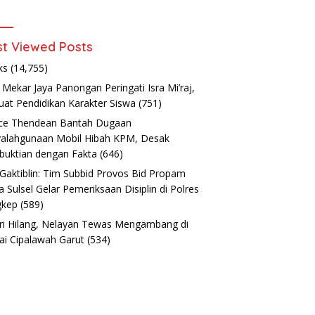
t Viewed Posts
ks
(14,755)
Mekar Jaya Panongan Peringati Isra Mi’raj,
uat Pendidikan Karakter Siswa
(751)
ce Thendean Bantah Dugaan
alahgunaan Mobil Hibah KPM, Desak
uktian dengan Fakta
(646)
 Gaktiblin: Tim Subbid Provos Bid Propam
a Sulsel Gelar Pemeriksaan Disiplin di Polres
gkep
(589)
ri Hilang, Nelayan Tewas Mengambang di
ai Cipalawah Garut
(534)