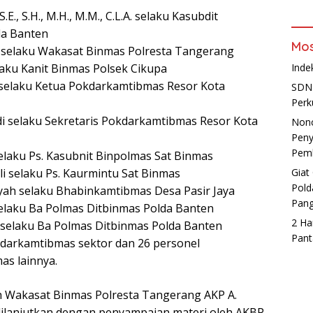
S.E., S.H., M.H., M.M., C.L.A. selaku Kasubdit
da Banten
Mos
 selaku Wakasat Binmas Polresta Tangerang
aku Kanit Binmas Polsek Cikupa
Inde
selaku Ketua Pokdarkamtibmas Resor Kota
SDN 
Perk
i selaku Sekretaris Pokdarkamtibmas Resor Kota
Non
Peny
Pemb
elaku Ps. Kasubnit Binpolmas Sat Binmas
i selaku Ps. Kaurmintu Sat Binmas
Giat
Pold
ah selaku Bhabinkamtibmas Desa Pasir Jaya
Pan
elaku Ba Polmas Ditbinmas Polda Banten
2 Ha
selaku Ba Polmas Ditbinmas Polda Banten
Pant
darkamtibmas sektor dan 26 personel
s lainnya.
h Wakasat Binmas Polresta Tangerang AKP A.
dilanjutkan dengan penyampaian materi oleh AKBP