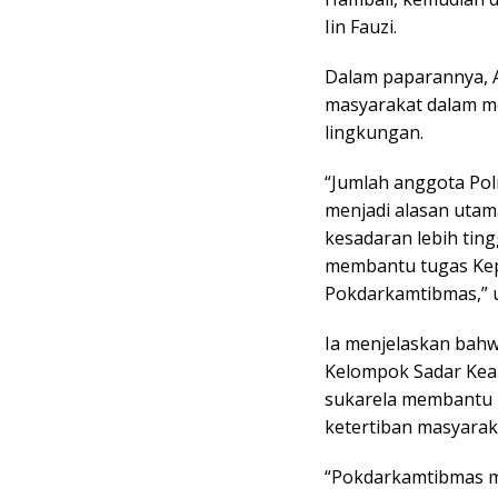
Iin Fauzi.
Dalam paparannya, 
masyarakat dalam m
lingkungan.
“Jumlah anggota Pol
menjadi alasan utam
kesadaran lebih tin
membantu tugas Kepo
Pokdarkamtibmas,” u
Ia menjelaskan bah
Kelompok Sadar Kea
sukarela membantu
ketertiban masyarak
“Pokdarkamtibmas me