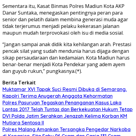
Sementara itu, Kasat Binmas Polres Madiun Kota AKP
Danar Suntaka, menegaskan pentingnya peran para
senior dan pelatih dalam membina generasi muda agar
tidak terjerumus menjadi pelaku kekerasan jalanan
maupun mudah terprovokasi oleh isu di media sosial.
“Jangan sampai anak didik kita kehilangan arah. Prestasi
pencak silat yang sudah mendunia harus dijaga dengan
sikap persaudaraan dan kedamaian. Kota Madiun harus
benar-benar menjadi Kota Pendekar yang adem ayem
dan guyub rukun,” pungkasnya.(*).
Berita Terkait
Muktamar XVI Tapak Suci Resmi Dibuka di Semarang,
Kapolri Terima Anugerah Anggota Kehormatan
Polres Pasuruan Tegaskan Penanganan Kasus Laka
Lantas 2017 Telah Tuntas dan Berkekuatan Hukum Tetap
DVI Polda Jatim Serahkan Jenazah Kelima Korban KM
Mutiara Sentosa II
Polres Malang Amankan Tersangka Pengedar Narkoba
di Kepanjen, Sita Sabu 96 Gram dan Ganja 131 Gram