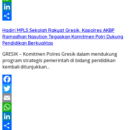
WhatsApp
LinkedIn
Share
Hadiri MPLS Sekolah Rakyat Gresik, Kapolres AKBP
Ramadhan Nasution Tegaskan Komitmen Polri Dukung
Pendidikan Berkualitas
GRESIK – Komitmen Polres Gresik dalam mendukung
program strategis pemerintah di bidang pendidikan
kembali ditunjukkan…
Facebook
Twitter
Email
WhatsApp
LinkedIn