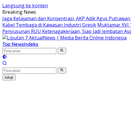
Langsung ke konten
Breaking News
Jaga Ketajaman dan Konsentrasi, AKP Adik Agus Putrawa
Kabel Tembaga di Kawasan Industri Gresik
Muktamar XVI 
Penyusunan RUU Ketenagakerjaan, Siap Jadi Jembatan Asp
Top News
Indeks
tutup