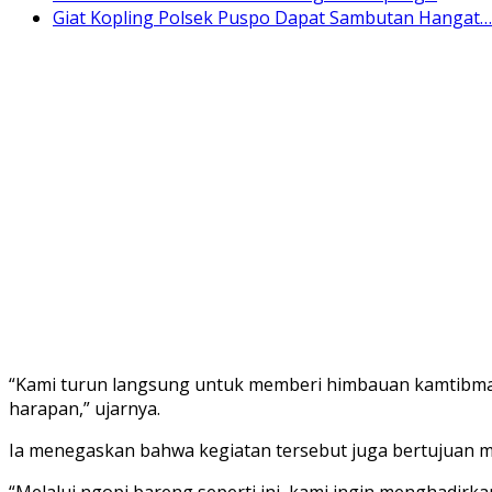
Giat Kopling Polsek Puspo Dapat Sambutan Hangat…
“Kami turun langsung untuk memberi himbauan kamtibm
harapan,” ujarnya.
Ia menegaskan bahwa kegiatan tersebut juga bertujuan m
“Melalui ngopi bareng seperti ini, kami ingin menghadirk