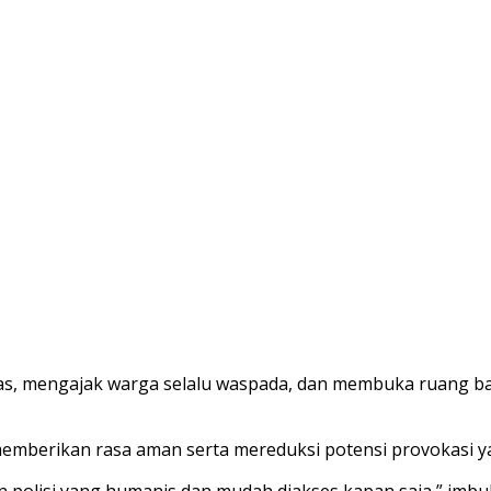
as, mengajak warga selalu waspada, dan membuka ruang 
emberikan rasa aman serta mereduksi potensi provokasi y
an polisi yang humanis dan mudah diakses kapan saja,” imbu