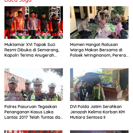
o
p
n
k
p
Muktamar XVI Tapak Suci
Momen Hangat Ratusan
Resmi Dibuka di Semarang,
Warga Makan Bersama di
Kapolri Terima Anugerah
Polsek Wringinanom, Pererat
Anggota Kehormatan
Silaturahmi dan Berbagi
Keberkahan
Polres Pasuruan Tegaskan
DVI Polda Jatim Serahkan
Penanganan Kasus Laka
Jenazah Kelima Korban KM
Lantas 2017 Telah Tuntas dan
Mutiara Sentosa II
Berkekuatan Hukum Tetap