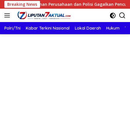
Langsung
manan Perusahaan dan Polisi Gagalkan Pencurian Kabel Tembag
Breaking News
ke
konten
Polri/Tni
Kabar Terkini Nasional
Lokal Daerah
Hukum
TN