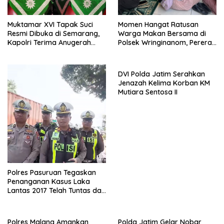
Muktamar XVI Tapak Suci
Momen Hangat Ratusan
Resmi Dibuka di Semarang,
Warga Makan Bersama di
Kapolri Terima Anugerah
Polsek Wringinanom, Pererat
Anggota Kehormatan
Silaturahmi dan Berbagi
Keberkahan
DVI Polda Jatim Serahkan
Jenazah Kelima Korban KM
Mutiara Sentosa II
Polres Pasuruan Tegaskan
Penanganan Kasus Laka
Lantas 2017 Telah Tuntas dan
Berkekuatan Hukum Tetap
Polres Malang Amankan
Polda Jatim Gelar Nobar