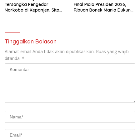
Tersangka Pengedar
Final Piala Presiden 2026,
Narkoba di Kepanjen, Sita
Ribuan Bonek Mania Dukung
Sabu 96 Gram dan Ganja 131
Persebaya dari Lapangan
Gram
Mapolda
Tinggalkan Balasan
Alamat email Anda tidak akan dipublikasikan.
Ruas yang wajib
ditandai
*