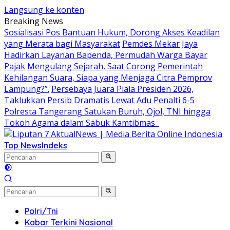
Langsung ke konten
Breaking News
Sosialisasi Pos Bantuan Hukum, Dorong Akses Keadilan
yang Merata bagi Masyarakat
Pemdes Mekar Jaya
Hadirkan Layanan Bapenda, Permudah Warga Bayar
Pajak
Mengulang Sejarah, Saat Corong Pemerintah
Kehilangan Suara, Siapa yang Menjaga Citra Pemprov
Lampung?”.
Persebaya Juara Piala Presiden 2026,
Taklukkan Persib Dramatis Lewat Adu Penalti 6-5
Polresta Tangerang Satukan Buruh, Ojol, TNI hingga
Tokoh Agama dalam Sabuk Kamtibmas
Top News
Indeks
Polri/Tni
Kabar Terkini Nasional