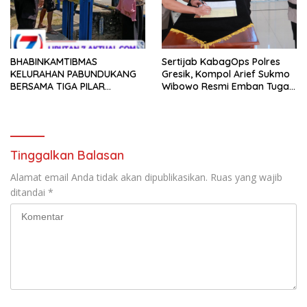
BHABINKAMTIBMAS
Sertijab KabagOps Polres
KELURAHAN PABUNDUKANG
Gresik, Kompol Arief Sukmo
BERSAMA TIGA PILAR
Wibowo Resmi Emban Tugas
LAKSANAKAN PEMANTAUAN
Baru
PENYALURAN AIR IRIGASI DI
MUSIM KEMARAU
Tinggalkan Balasan
Alamat email Anda tidak akan dipublikasikan.
Ruas yang wajib
ditandai
*