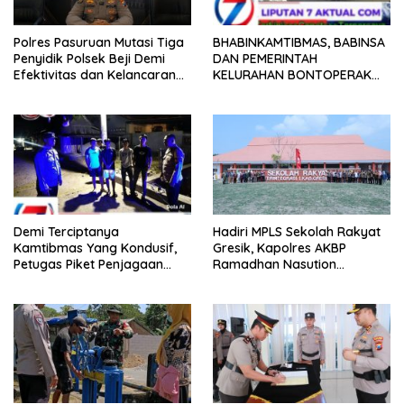
Polres Pasuruan Mutasi Tiga
BHABINKAMTIBMAS, BABINSA
Penyidik Polsek Beji Demi
DAN PEMERINTAH
Efektivitas dan Kelancaran
KELURAHAN BONTOPERAK
Proses Penyidikan
TUNTASKAN SENGKETA
AKSES JALAN MELALUI
PROBLEM SOLVING
Demi Terciptanya
Hadiri MPLS Sekolah Rakyat
Kamtibmas Yang Kondusif,
Gresik, Kapolres AKBP
Petugas Piket Penjagaan
Ramadhan Nasution
Regu 1 Polsek Balocci Tetap
Tegaskan Komitmen Polri
Laksanakan Patroli Blue Light
Dukung Pendidikan
di Malam Hari
Berkualitas