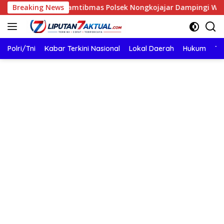
Langsung
olsek Nongkojajar Dampingi Warga Pantau Tanaman Tomat Du
Breaking News
ke
konten
Polri/Tni
Kabar Terkini Nasional
Lokal Daerah
Hukum
TN