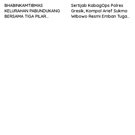
BHABINKAMTIBMAS
Sertijab KabagOps Polres
KELURAHAN PABUNDUKANG
Gresik, Kompol Arief Sukmo
BERSAMA TIGA PILAR
Wibowo Resmi Emban Tugas
LAKSANAKAN PEMANTAUAN
Baru
PENYALURAN AIR IRIGASI DI
MUSIM KEMARAU