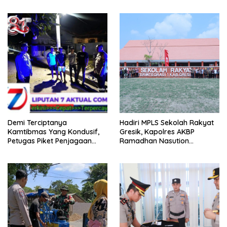
Proses Penyidikan
TUNTASKAN SENGKETA
AKSES JALAN MELALUI
PROBLEM SOLVING
Demi Terciptanya
Hadiri MPLS Sekolah Rakyat
Kamtibmas Yang Kondusif,
Gresik, Kapolres AKBP
Petugas Piket Penjagaan
Ramadhan Nasution
Regu 1 Polsek Balocci Tetap
Tegaskan Komitmen Polri
Laksanakan Patroli Blue Light
Dukung Pendidikan
di Malam Hari
Berkualitas