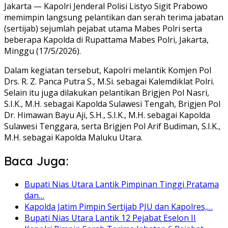
Jakarta — Kapolri Jenderal Polisi Listyo Sigit Prabowo
memimpin langsung pelantikan dan serah terima jabatan
(sertijab) sejumlah pejabat utama Mabes Polri serta
beberapa Kapolda di Rupattama Mabes Polri, Jakarta,
Minggu (17/5/2026).
Dalam kegiatan tersebut, Kapolri melantik Komjen Pol
Drs. R. Z. Panca Putra S., M.Si. sebagai Kalemdiklat Polri.
Selain itu juga dilakukan pelantikan Brigjen Pol Nasri,
S.I.K., M.H. sebagai Kapolda Sulawesi Tengah, Brigjen Pol
Dr. Himawan Bayu Aji, S.H., S.I.K., M.H. sebagai Kapolda
Sulawesi Tenggara, serta Brigjen Pol Arif Budiman, S.I.K.,
M.H. sebagai Kapolda Maluku Utara.
Baca Juga:
Bupati Nias Utara Lantik Pimpinan Tinggi Pratama
dan…
Kapolda Jatim Pimpin Sertijab PJU dan Kapolres,…
Bupati Nias Utara Lantik 12 Pejabat Eselon II