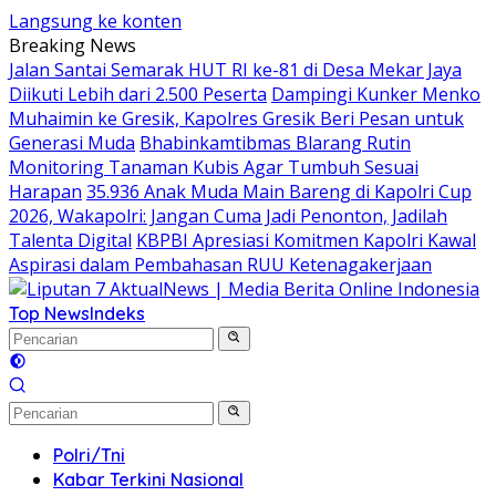
Langsung ke konten
Breaking News
Jalan Santai Semarak HUT RI ke-81 di Desa Mekar Jaya
Diikuti Lebih dari 2.500 Peserta
Dampingi Kunker Menko
Muhaimin ke Gresik, Kapolres Gresik Beri Pesan untuk
Generasi Muda
Bhabinkamtibmas Blarang Rutin
Monitoring Tanaman Kubis Agar Tumbuh Sesuai
Harapan
35.936 Anak Muda Main Bareng di Kapolri Cup
2026, Wakapolri: Jangan Cuma Jadi Penonton, Jadilah
Talenta Digital
KBPBI Apresiasi Komitmen Kapolri Kawal
Aspirasi dalam Pembahasan RUU Ketenagakerjaan
Top News
Indeks
Polri/Tni
Kabar Terkini Nasional