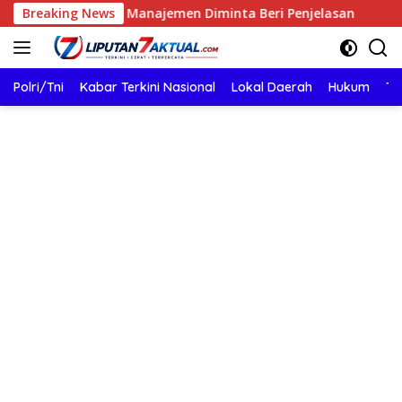
Langsung
 Sorotan, Manajemen Diminta Beri Penjelasan
Breaking News
Si Caka
ke
konten
Polri/Tni
Kabar Terkini Nasional
Lokal Daerah
Hukum
TN