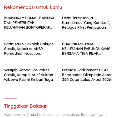
Rekomendasi untuk kamu
BHABINKAMTIBMAS, BABINSA
Demi Terciptanya
DAN PEMERINTAH
Kamtibmas Yang Kondusif,
KELURAHAN BONTOPERAK
Petugas Piket Penjagaan
TUNTASKAN SENGKETA
Regu 1 Polsek Balocci Tetap
AKSES JALAN MELALUI
Laksanakan Patroli Blue Light
PROBLEM SOLVING
di Malam Hari
Hadiri MPLS Sekolah Rakyat
BHABINKAMTIBMAS
Gresik, Kapolres AKBP
KELURAHAN PABUNDUKANG
Ramadhan Nasution
BERSAMA TIGA PILAR
Tegaskan Komitmen Polri
LAKSANAKAN PEMANTAUAN
Dukung Pendidikan
PENYALURAN AIR IRIGASI DI
Berkualitas
MUSIM KEMARAU
Sertijab KabagOps Polres
Prestasi Jadi Penentu: CAT
Gresik, Kompol Arief Sukmo
Berstandar Olimpiade Antar
Wibowo Resmi Emban Tugas
350 Catar Lolos Akpol 2026
Baru
Tinggalkan Balasan
Alamat email Anda tidak akan dipublikasikan.
Ruas yang wajib