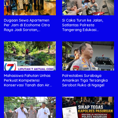
Dugaan Sewa Apartemen
Si Caka Turun ke Jalan,
Per Jam di Ecohome Citra
Satlantas Polresta
Raya Jadi Sorotan,
Tangerang Edukasi
Manajemen Diminta Beri
Pengendara di Titik Rawan
Penjelasan
Kecelakaan
Mahasiswa Fahutan Unhas
Polrestabes Surabaya
Perkuat Kompetensi
Amankan Tiga Tersangka
Konservasi Tanah dan Air
Serobot Ruko di Ngagel
Melalui Program Magang di
BPDAS Karama