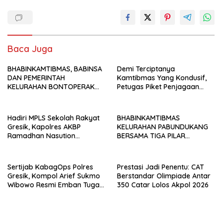
e
itt
ai
at
k
ar
b
er
l
s
e
e
o
A
dI
Baca Juga
o
p
n
BHABINKAMTIBMAS, BABINSA
k
p
Demi Terciptanya
DAN PEMERINTAH
Kamtibmas Yang Kondusif,
KELURAHAN BONTOPERAK
Petugas Piket Penjagaan
TUNTASKAN SENGKETA
Regu 1 Polsek Balocci Tetap
AKSES JALAN MELALUI
Laksanakan Patroli Blue Light
PROBLEM SOLVING
di Malam Hari
Hadiri MPLS Sekolah Rakyat
BHABINKAMTIBMAS
Gresik, Kapolres AKBP
KELURAHAN PABUNDUKANG
Ramadhan Nasution
BERSAMA TIGA PILAR
Tegaskan Komitmen Polri
LAKSANAKAN PEMANTAUAN
Dukung Pendidikan
PENYALURAN AIR IRIGASI DI
Berkualitas
MUSIM KEMARAU
Sertijab KabagOps Polres
Prestasi Jadi Penentu: CAT
Gresik, Kompol Arief Sukmo
Berstandar Olimpiade Antar
Wibowo Resmi Emban Tugas
350 Catar Lolos Akpol 2026
Baru