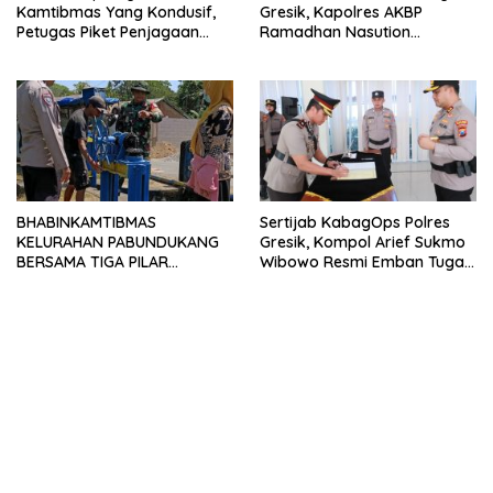
Kamtibmas Yang Kondusif,
Gresik, Kapolres AKBP
Petugas Piket Penjagaan
Ramadhan Nasution
Regu 1 Polsek Balocci Tetap
Tegaskan Komitmen Polri
Laksanakan Patroli Blue Light
Dukung Pendidikan
di Malam Hari
Berkualitas
BHABINKAMTIBMAS
Sertijab KabagOps Polres
KELURAHAN PABUNDUKANG
Gresik, Kompol Arief Sukmo
BERSAMA TIGA PILAR
Wibowo Resmi Emban Tugas
LAKSANAKAN PEMANTAUAN
Baru
PENYALURAN AIR IRIGASI DI
MUSIM KEMARAU