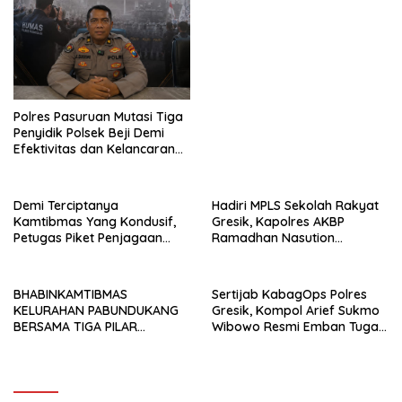
AKSES JALAN MELALUI
PROBLEM SOLVING
Polres Pasuruan Mutasi Tiga
Penyidik Polsek Beji Demi
Efektivitas dan Kelancaran
Proses Penyidikan
Demi Terciptanya
Hadiri MPLS Sekolah Rakyat
Kamtibmas Yang Kondusif,
Gresik, Kapolres AKBP
Petugas Piket Penjagaan
Ramadhan Nasution
Regu 1 Polsek Balocci Tetap
Tegaskan Komitmen Polri
Laksanakan Patroli Blue Light
Dukung Pendidikan
di Malam Hari
Berkualitas
BHABINKAMTIBMAS
Sertijab KabagOps Polres
KELURAHAN PABUNDUKANG
Gresik, Kompol Arief Sukmo
BERSAMA TIGA PILAR
Wibowo Resmi Emban Tugas
LAKSANAKAN PEMANTAUAN
Baru
PENYALURAN AIR IRIGASI DI
MUSIM KEMARAU