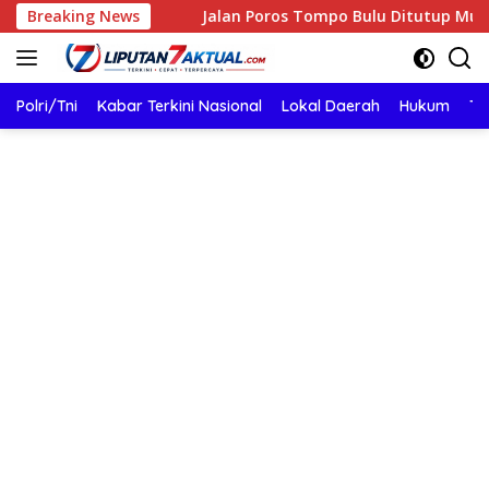
Langsung
Breaking News
Jalan Poros Tompo Bulu Ditutup Mulai 8 Agustus 2026, 
ke
konten
Polri/Tni
Kabar Terkini Nasional
Lokal Daerah
Hukum
TN