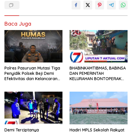
e
itt
ai
at
k
ar
b
er
l
s
e
e
o
A
dI
Baca Juga
o
p
n
k
p
Polres Pasuruan Mutasi Tiga
BHABINKAMTIBMAS, BABINSA
Penyidik Polsek Beji Demi
DAN PEMERINTAH
Efektivitas dan Kelancaran
KELURAHAN BONTOPERAK
Proses Penyidikan
TUNTASKAN SENGKETA
AKSES JALAN MELALUI
PROBLEM SOLVING
Demi Terciptanya
Hadiri MPLS Sekolah Rakyat