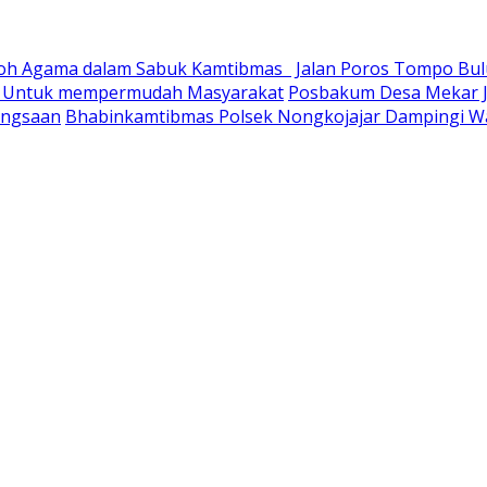
okoh Agama dalam Sabuk Kamtibmas
Jalan Poros Tompo Bulu
ry Untuk mempermudah Masyarakat
Posbakum Desa Mekar J
angsaan
Bhabinkamtibmas Polsek Nongkojajar Dampingi 