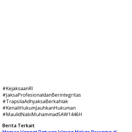
#KejaksaanRI
#JaksaProfesionaldanBerintegritas
#TrapsilaAdhyaksaBerkahlak
#KenaliHukumJauhkanHukuman
#MaulidNabiMuhammadSAW1446H
Berita Terkait
Momen Hangat Ratusan Warga Makan Bersama di