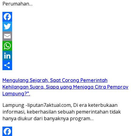
Perumahan…
Facebook
Twitter
Email
WhatsApp
LinkedIn
Share
Mengulang Sejarah, Saat Corong Pemerintah
Kehilangan Suara, Siapa yang Menjaga Citra Pemprov
Lampung?”.
Lampung -liputan7aktual.com, Di era keterbukaan
informasi, keberhasilan sebuah pemerintahan tidak
hanya diukur dari banyaknya program…