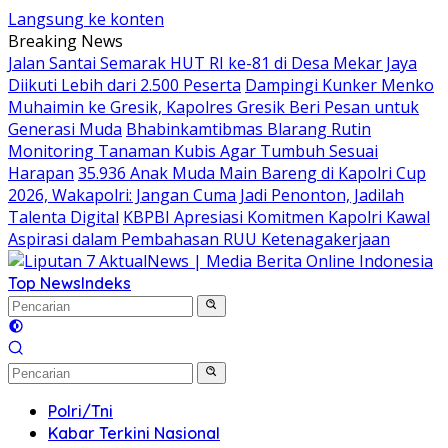
Langsung ke konten
Breaking News
Jalan Santai Semarak HUT RI ke-81 di Desa Mekar Jaya
Diikuti Lebih dari 2.500 Peserta
Dampingi Kunker Menko
Muhaimin ke Gresik, Kapolres Gresik Beri Pesan untuk
Generasi Muda
Bhabinkamtibmas Blarang Rutin
Monitoring Tanaman Kubis Agar Tumbuh Sesuai
Harapan
35.936 Anak Muda Main Bareng di Kapolri Cup
2026, Wakapolri: Jangan Cuma Jadi Penonton, Jadilah
Talenta Digital
KBPBI Apresiasi Komitmen Kapolri Kawal
Aspirasi dalam Pembahasan RUU Ketenagakerjaan
Top News
Indeks
Polri/Tni
Kabar Terkini Nasional