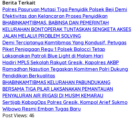
Berita Terkait
Polres Pasuruan Mutasi Tiga Penyidik Polsek Beji Demi
Efektivitas dan Kelancaran Proses Penyidikan
BHABINKAMTIBMAS, BABINSA DAN PEMERINTAH
KELURAHAN BONTOPERAK TUNTASKAN SENGKETA AKSES
JALAN MELALUI PROBLEM SOLVING
Demi Terciptanya Kamtibmas Yang Kondusif, Petugas
Piket Penjagaan Regu 1 Polsek Balocci Tetap
Laksanakan Patroli Blue Light di Malam Hari
Hadiri MPLS Sekolah Rakyat Gresik, Kapolres AKBP
Ramadhan Nasution Tegaskan Komitmen Polri Dukung
Pendidikan Berkualitas
BHABINKAMTIBMAS KELURAHAN PABUNDUKANG
BERSAMA TIGA PILAR LAKSANAKAN PEMANTAUAN
PENYALURAN AIR IRIGASI DI MUSIM KEMARAU
Sertijab KabagOps Polres Gresik, Kompol Arief Sukmo
Wibowo Resmi Emban Tugas Baru
Post Views:
46