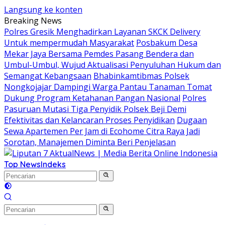
Langsung ke konten
Breaking News
Polres Gresik Menghadirkan Layanan SKCK Delivery
Untuk mempermudah Masyarakat
Posbakum Desa
Mekar Jaya Bersama Pemdes Pasang Bendera dan
Umbul-Umbul, Wujud Aktualisasi Penyuluhan Hukum dan
Semangat Kebangsaan
Bhabinkamtibmas Polsek
Nongkojajar Dampingi Warga Pantau Tanaman Tomat
Dukung Program Ketahanan Pangan Nasional
Polres
Pasuruan Mutasi Tiga Penyidik Polsek Beji Demi
Efektivitas dan Kelancaran Proses Penyidikan
Dugaan
Sewa Apartemen Per Jam di Ecohome Citra Raya Jadi
Sorotan, Manajemen Diminta Beri Penjelasan
Top News
Indeks