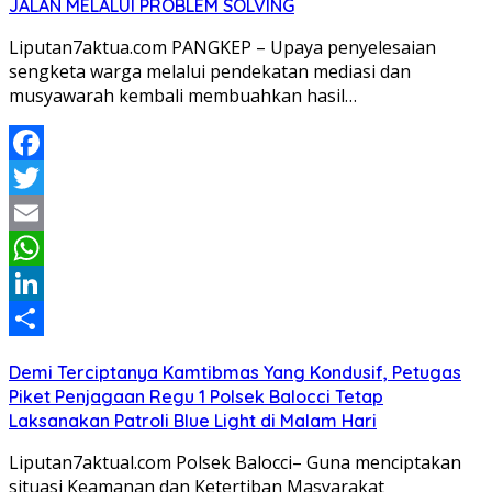
JALAN MELALUI PROBLEM SOLVING
Liputan7aktua.com PANGKEP – Upaya penyelesaian
sengketa warga melalui pendekatan mediasi dan
musyawarah kembali membuahkan hasil…
Facebook
Twitter
Email
WhatsApp
LinkedIn
Share
Demi Terciptanya Kamtibmas Yang Kondusif, Petugas
Piket Penjagaan Regu 1 Polsek Balocci Tetap
Laksanakan Patroli Blue Light di Malam Hari
Liputan7aktual.com Polsek Balocci– Guna menciptakan
situasi Keamanan dan Ketertiban Masyarakat