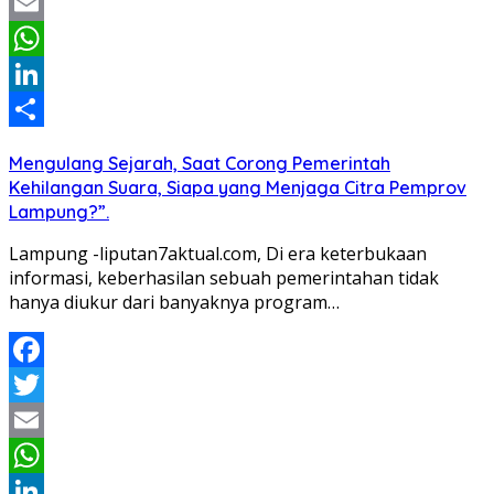
Twitter
Email
WhatsApp
LinkedIn
Share
Mengulang Sejarah, Saat Corong Pemerintah
Kehilangan Suara, Siapa yang Menjaga Citra Pemprov
Lampung?”.
Lampung -liputan7aktual.com, Di era keterbukaan
informasi, keberhasilan sebuah pemerintahan tidak
hanya diukur dari banyaknya program…
Facebook
Twitter
Email
WhatsApp