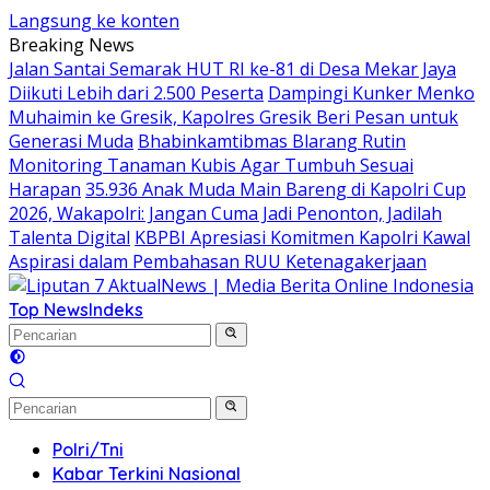
Langsung ke konten
Breaking News
Jalan Santai Semarak HUT RI ke-81 di Desa Mekar Jaya
Diikuti Lebih dari 2.500 Peserta
Dampingi Kunker Menko
Muhaimin ke Gresik, Kapolres Gresik Beri Pesan untuk
Generasi Muda
Bhabinkamtibmas Blarang Rutin
Monitoring Tanaman Kubis Agar Tumbuh Sesuai
Harapan
35.936 Anak Muda Main Bareng di Kapolri Cup
2026, Wakapolri: Jangan Cuma Jadi Penonton, Jadilah
Talenta Digital
KBPBI Apresiasi Komitmen Kapolri Kawal
Aspirasi dalam Pembahasan RUU Ketenagakerjaan
Top News
Indeks
Polri/Tni
Kabar Terkini Nasional