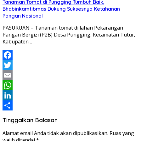
Tanaman Tomat di Pungging Tumbuh Baik,
Bhabinkamtibmas Dukung Suksesnya Ketahanan
Pangan Nasional
PASURUAN – Tanaman tomat di lahan Pekarangan
Pangan Bergizi (P2B) Desa Pungging, Kecamatan Tutur,
Kabupaten…
Facebook
Twitter
Email
WhatsApp
LinkedIn
Share
Tinggalkan Balasan
Alamat email Anda tidak akan dipublikasikan.
Ruas yang
wajib ditandai
*