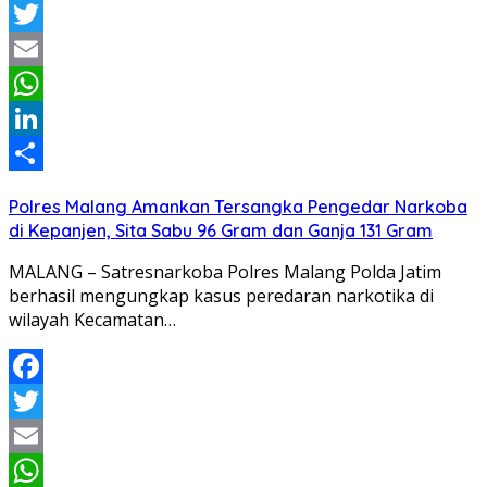
Facebook
Twitter
Email
WhatsApp
LinkedIn
Share
Polres Malang Amankan Tersangka Pengedar Narkoba
di Kepanjen, Sita Sabu 96 Gram dan Ganja 131 Gram
MALANG – Satresnarkoba Polres Malang Polda Jatim
berhasil mengungkap kasus peredaran narkotika di
wilayah Kecamatan…
Facebook
Twitter
Email