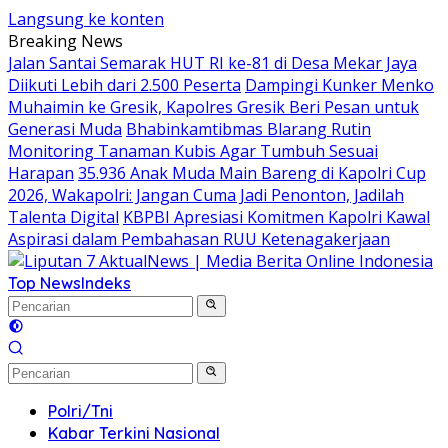
Langsung ke konten
Breaking News
Jalan Santai Semarak HUT RI ke-81 di Desa Mekar Jaya
Diikuti Lebih dari 2.500 Peserta
Dampingi Kunker Menko
Muhaimin ke Gresik, Kapolres Gresik Beri Pesan untuk
Generasi Muda
Bhabinkamtibmas Blarang Rutin
Monitoring Tanaman Kubis Agar Tumbuh Sesuai
Harapan
35.936 Anak Muda Main Bareng di Kapolri Cup
2026, Wakapolri: Jangan Cuma Jadi Penonton, Jadilah
Talenta Digital
KBPBI Apresiasi Komitmen Kapolri Kawal
Aspirasi dalam Pembahasan RUU Ketenagakerjaan
Top News
Indeks
Polri/Tni
Kabar Terkini Nasional