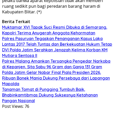
pelaku bahwa aparat kepolisian tidak akan memberi
ruang sedikit pun bagi peredaran barang haram di
Kabupaten Blitar. (*)
Berita Terkait
Muktamar XVI Tapak Suci Resmi Dibuka di Semarang,
Kapolri Terima Anugerah Anggota Kehormatan
Polres Pasuruan Tegaskan Penanganan Kasus Laka
Lantas 2017 Telah Tuntas dan Berkekuatan Hukum Tetap
DVI Polda Jatim Serahkan Jenazah Kelima Korban KM
Mutiara Sentosa II
Polres Malang Amankan Tersangka Pengedar Narkoba
di Kepanjen, Sita Sabu 96 Gram dan Ganja 131 Gram
Polda Jatim Gelar Nobar Final Piala Presiden 2026,
Ribuan Bonek Mania Dukung Persebaya dari Lapangan
Mapolda
Tanaman Tomat di Pungging Tumbuh Baik,
Bhabinkamtibmas Dukung Suksesnya Ketahanan
Pangan Nasional
Post Views:
76