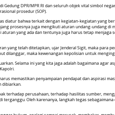
i Gedung DPR/MPR RI dan seluruh objek vital simbol negara
asional prosedur (SOP).
as diatur bahwa terkait dengan kegiatan-kegiatan yang b
jang prosesnya juga mengikuti aturan undang-undang di 
i aturan yang ada dan tentunya juga harus tetap menjaga
n yang telah ditetapkan, ujar Jenderal Sigit, maka para 
but dilanggar, maka kewenangan kepolisian untuk menging
rkan. Selama ini yang kita jaga adalah bagaimana agar aspi
Kapolri.
 harus memastikan penyampaian pendapat dan aspirasi masya
h dibiarkan.
pak terhadap perusahaan, terhadap hasilitas sumber, men
adi terganggu. Oleh karenanya, langkah tegas sebagaiman
 melanggar hukum, apalagi sampai merusak, membakar, mem