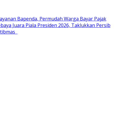
Layanan Bapenda, Permudah Warga Bayar Pajak
baya Juara Piala Presiden 2026, Taklukkan Persib
mtibmas