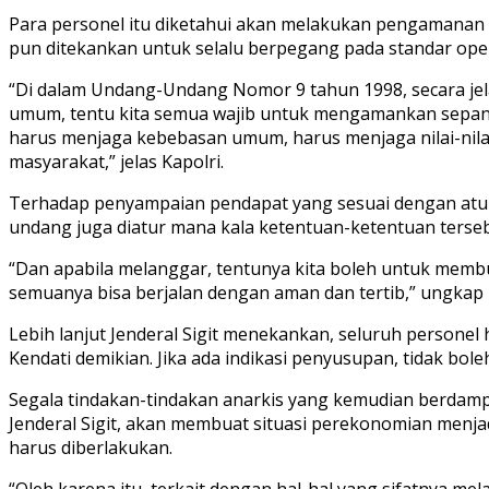
Para personel itu diketahui akan melakukan pengamanan d
pun ditekankan untuk selalu berpegang pada standar oper
“Di dalam Undang-Undang Nomor 9 tahun 1998, secara jel
umum, tentu kita semua wajib untuk mengamankan sepan
harus menjaga kebebasan umum, harus menjaga nilai-nila
masyarakat,” jelas Kapolri.
Terhadap penyampaian pendapat yang sesuai dengan atura
undang juga diatur mana kala ketentuan-ketentuan terse
“Dan apabila melanggar, tentunya kita boleh untuk membua
semuanya bisa berjalan dengan aman dan tertib,” ungkap 
Lebih lanjut Jenderal Sigit menekankan, seluruh personel
Kendati demikian. Jika ada indikasi penyusupan, tidak bole
Segala tindakan-tindakan anarkis yang kemudian berdam
Jenderal Sigit, akan membuat situasi perekonomian menj
harus diberlakukan.
“Oleh karena itu, terkait dengan hal-hal yang sifatnya