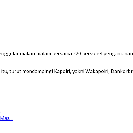
wo menggelar makan malam bersama 320 personel pengamanan y
n itu, turut mendampingi Kapolri, yakni Wakapolri, Dankor
n…
a Mas…
…