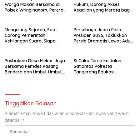
Warga Makan Bersama di
Hukum, Dorong Akses
Polsek Wringinanom, Pererat
Keadilan yang Merata bagi
Silaturahmi dan Berbagi
Masyarakat
Keberkahan
Mengulang Sejarah, Saat
Persebaya Juara Piala
Corong Pemerintah
Presiden 2026, Taklukkan
Kehilangan Suara, Siapa
Persib Dramatis Lewat Adu
yang Menjaga Citra Pemprov
Penalti 6-5
Lampung?”.
Posbakum Desa Mekar Jaya
Si Caka Turun ke Jalan,
Bersama Pemdes Pasang
Satlantas Polresta
Bendera dan Umbul-Umbul,
Tangerang Edukasi
Wujud Aktualisasi Penyuluhan
Pengendara di Titik Rawan
Hukum dan Semangat
Kecelakaan
Kebangsaan
Tinggalkan Balasan
Alamat email Anda tidak akan dipublikasikan.
Ruas yang wajib
ditandai
*