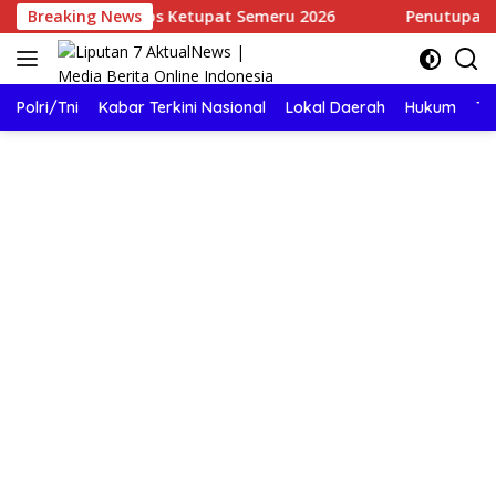
Langsung
 Stasiun Ops Ketupat Semeru 2026
Breaking News
Penutupan Pekan Ola
ke
konten
Polri/Tni
Kabar Terkini Nasional
Lokal Daerah
Hukum
TN