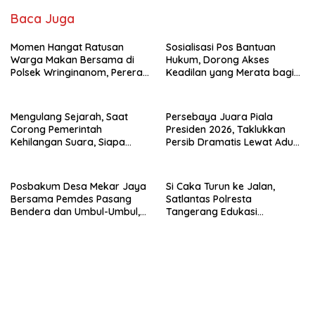
o
p
n
k
p
Baca Juga
Momen Hangat Ratusan
Sosialisasi Pos Bantuan
Warga Makan Bersama di
Hukum, Dorong Akses
Polsek Wringinanom, Pererat
Keadilan yang Merata bagi
Silaturahmi dan Berbagi
Masyarakat
Keberkahan
Mengulang Sejarah, Saat
Persebaya Juara Piala
Corong Pemerintah
Presiden 2026, Taklukkan
Kehilangan Suara, Siapa
Persib Dramatis Lewat Adu
yang Menjaga Citra Pemprov
Penalti 6-5
Lampung?”.
Posbakum Desa Mekar Jaya
Si Caka Turun ke Jalan,
Bersama Pemdes Pasang
Satlantas Polresta
Bendera dan Umbul-Umbul,
Tangerang Edukasi
Wujud Aktualisasi Penyuluhan
Pengendara di Titik Rawan
Hukum dan Semangat
Kecelakaan
Kebangsaan