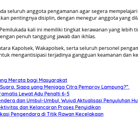
da seluruh anggota pengamanan agar segera mempelajari k
askan pentingnya disiplin, dengan menegur anggota yang d
milukada kali ini memiliki tingkat kerawanan yang lebih ti
engan penuh tanggung jawab dan ikhlas.
antara Kapolsek, Wakapolsek, serta seluruh personel pen
 untuk mengantisipasi terjadinya gangguan keamanan dan k
yang Merata bagi Masyarakat
 Suara, Siapa yang Menjaga Citra Pemprov Lampung?”.
ramatis Lewat Adu Penalti 6-5
dera dan Umbul-Umbul, Wujud Aktualisasi Penyuluhan 
ektivitas dan Kelancaran Proses Penyidikan
ukasi Pengendara di Titik Rawan Kecelakaan