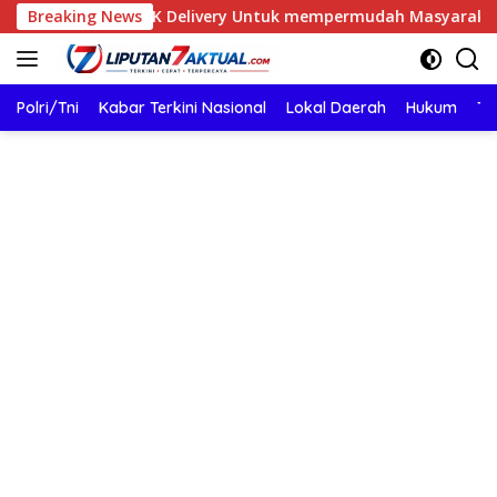
Langsung
Delivery Untuk mempermudah Masyarakat
Breaking News
Posbakum De
ke
konten
Polri/Tni
Kabar Terkini Nasional
Lokal Daerah
Hukum
TN