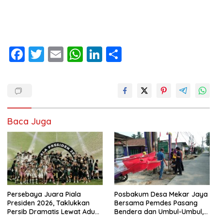
F
T
E
W
Li
S
ac
w
m
h
n
h
e
itt
ai
at
k
ar
b
er
l
s
e
e
o
A
dI
Baca Juga
o
p
n
k
p
Persebaya Juara Piala
Posbakum Desa Mekar Jaya
Presiden 2026, Taklukkan
Bersama Pemdes Pasang
Persib Dramatis Lewat Adu
Bendera dan Umbul-Umbul,