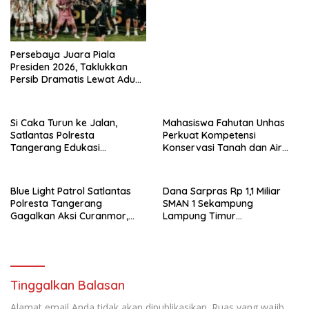
Persebaya Juara Piala
Presiden 2026, Taklukkan
Persib Dramatis Lewat Adu
Penalti 6-5
Si Caka Turun ke Jalan,
Mahasiswa Fahutan Unhas
Satlantas Polresta
Perkuat Kompetensi
Tangerang Edukasi
Konservasi Tanah dan Air
Pengendara di Titik Rawan
Melalui Program Magang di
Kecelakaan
BPDAS Karama
Blue Light Patrol Satlantas
Dana Sarpras Rp 1,1 Miliar
Polresta Tangerang
SMAN 1 Sekampung
Gagalkan Aksi Curanmor,
Lampung Timur
Dua Pria Diamankan
Dipertanyakan.
Tinggalkan Balasan
Alamat email Anda tidak akan dipublikasikan.
Ruas yang wajib