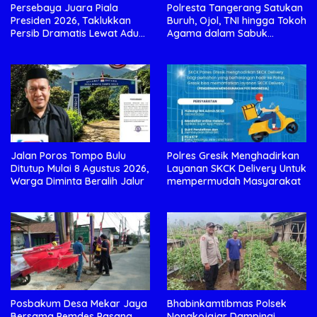
Persebaya Juara Piala
Polresta Tangerang Satukan
Presiden 2026, Taklukkan
Buruh, Ojol, TNI hingga Tokoh
Persib Dramatis Lewat Adu
Agama dalam Sabuk
Penalti 6-5
Kamtibmas
Jalan Poros Tompo Bulu
Polres Gresik Menghadirkan
Ditutup Mulai 8 Agustus 2026,
Layanan SKCK Delivery Untuk
Warga Diminta Beralih Jalur
mempermudah Masyarakat
Posbakum Desa Mekar Jaya
Bhabinkamtibmas Polsek
Bersama Pemdes Pasang
Nongkojajar Dampingi