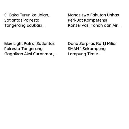
Penalti 6-5
Wujud Aktualisasi Penyuluhan
Hukum dan Semangat
Kebangsaan
Si Caka Turun ke Jalan,
Mahasiswa Fahutan Unhas
Satlantas Polresta
Perkuat Kompetensi
Tangerang Edukasi
Konservasi Tanah dan Air
Pengendara di Titik Rawan
Melalui Program Magang di
Kecelakaan
BPDAS Karama
Blue Light Patrol Satlantas
Dana Sarpras Rp 1,1 Miliar
Polresta Tangerang
SMAN 1 Sekampung
Gagalkan Aksi Curanmor,
Lampung Timur
Dua Pria Diamankan
Dipertanyakan.