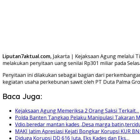
Liputan7aktual.com,
Jakarta | Kejaksaan Agung melalui T
melakukan penyitaan uang senilai Rp301 miliar pada Sela
Penyitaan ini dilakukan sebagai bagian dari perkembanga
kegiatan usaha perkebunan sawit oleh PT Duta Palma Grou
Baca Juga:
Kejaksaan Agung Memeriksa 2 Orang Saksi Terkait…
Polda Banten Tangkap Pelaku Manipulasi Takaran 
Vdio.beredar mantan kades ,Desa marga batin,tercid
MAKI Jatim Apresiasi Kejati Bongkar Korupsi KUR BN
Diduga Korupsi DD 616 Juta, Eks Kades dan Eks…