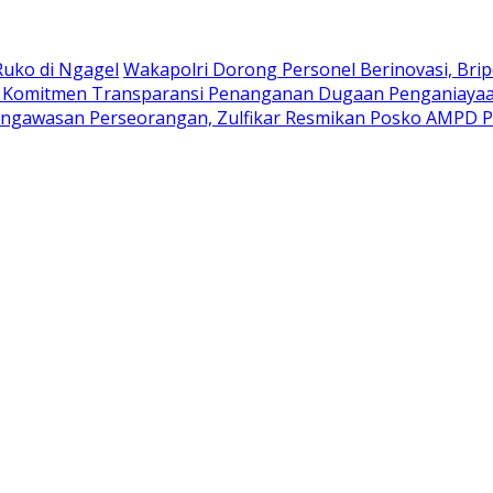
Ruko di Ngagel
Wakapolri Dorong Personel Berinovasi, Bri
ud Komitmen Transparansi Penanganan Dugaan Penganiaya
ngawasan Perseorangan, Zulfikar Resmikan Posko AMPD P