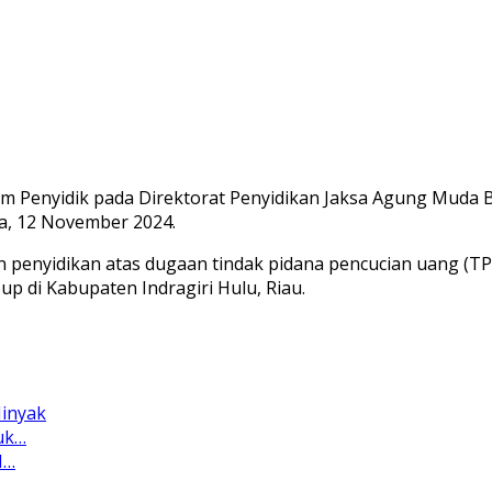
im Penyidik pada Direktorat Penyidikan Jaksa Agung Muda 
sa, 12 November 2024.
n penyidikan atas dugaan tindak pidana pencucian uang (TP
p di Kabupaten Indragiri Hulu, Riau.
Minyak
uk…
I…