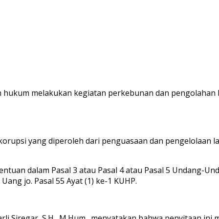
n hukum melakukan kegiatan perkebunan dan pengolahan ke
 korupsi yang diperoleh dari penguasaan dan pengelolaan 
ntuan dalam Pasal 3 atau Pasal 4 atau Pasal 5 Undang-Un
ng jo. Pasal 55 Ayat (1) ke-1 KUHP.
li Siregar, S.H., M.Hum., menyatakan bahwa penyitaan ini