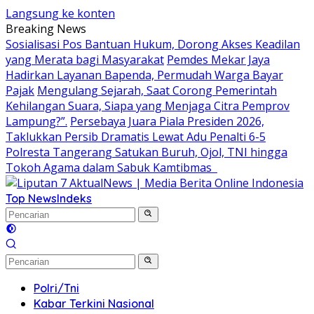
Langsung ke konten
Breaking News
Sosialisasi Pos Bantuan Hukum, Dorong Akses Keadilan
yang Merata bagi Masyarakat
Pemdes Mekar Jaya
Hadirkan Layanan Bapenda, Permudah Warga Bayar
Pajak
Mengulang Sejarah, Saat Corong Pemerintah
Kehilangan Suara, Siapa yang Menjaga Citra Pemprov
Lampung?”.
Persebaya Juara Piala Presiden 2026,
Taklukkan Persib Dramatis Lewat Adu Penalti 6-5
Polresta Tangerang Satukan Buruh, Ojol, TNI hingga
Tokoh Agama dalam Sabuk Kamtibmas
Top News
Indeks
Polri/Tni
Kabar Terkini Nasional