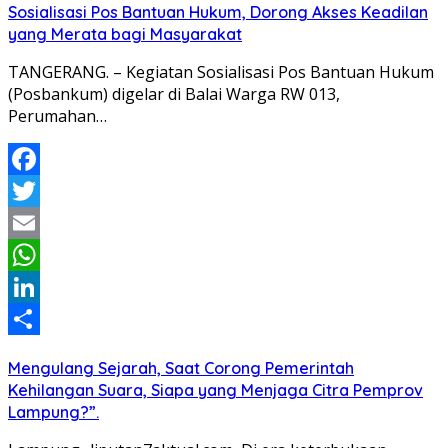
Sosialisasi Pos Bantuan Hukum, Dorong Akses Keadilan
yang Merata bagi Masyarakat
TANGERANG. – Kegiatan Sosialisasi Pos Bantuan Hukum
(Posbankum) digelar di Balai Warga RW 013,
Perumahan…
Facebook
Twitter
Email
WhatsApp
LinkedIn
Share
Mengulang Sejarah, Saat Corong Pemerintah
Kehilangan Suara, Siapa yang Menjaga Citra Pemprov
Lampung?”.