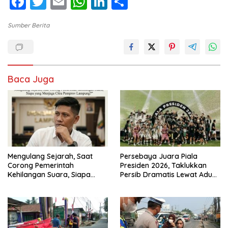
F
T
E
W
Li
S
ac
w
m
h
n
h
Sumber Berita
e
itt
ai
at
k
ar
b
er
l
s
e
e
o
A
dI
o
p
n
Baca Juga
k
p
Mengulang Sejarah, Saat
Persebaya Juara Piala
Corong Pemerintah
Presiden 2026, Taklukkan
Kehilangan Suara, Siapa
Persib Dramatis Lewat Adu
yang Menjaga Citra Pemprov
Penalti 6-5
Lampung?”.