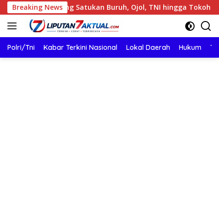
Langsung
ngerang Satukan Buruh, Ojol, TNI hingga Tokoh Agama dalam
Breaking News
ke
konten
Polri/Tni
Kabar Terkini Nasional
Lokal Daerah
Hukum
TN