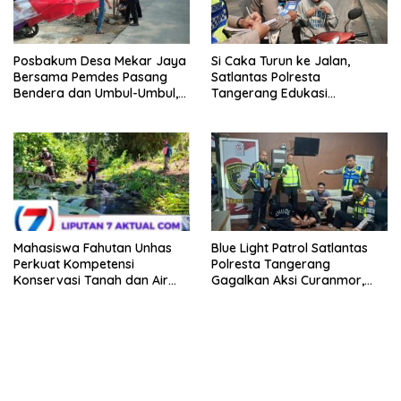
Posbakum Desa Mekar Jaya
Si Caka Turun ke Jalan,
Bersama Pemdes Pasang
Satlantas Polresta
Bendera dan Umbul-Umbul,
Tangerang Edukasi
Wujud Aktualisasi Penyuluhan
Pengendara di Titik Rawan
Hukum dan Semangat
Kecelakaan
Kebangsaan
Mahasiswa Fahutan Unhas
Blue Light Patrol Satlantas
Perkuat Kompetensi
Polresta Tangerang
Konservasi Tanah dan Air
Gagalkan Aksi Curanmor,
Melalui Program Magang di
Dua Pria Diamankan
BPDAS Karama