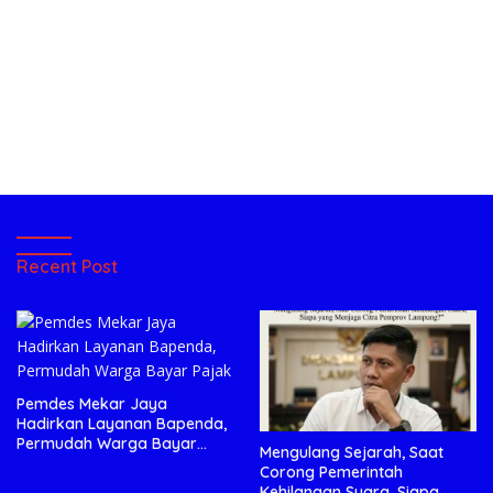
Recent Post
Pemdes Mekar Jaya
Hadirkan Layanan Bapenda,
Permudah Warga Bayar
Mengulang Sejarah, Saat
Pajak
Corong Pemerintah
Kehilangan Suara, Siapa