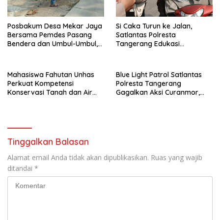
Posbakum Desa Mekar Jaya
Si Caka Turun ke Jalan,
Bersama Pemdes Pasang
Satlantas Polresta
Bendera dan Umbul-Umbul,
Tangerang Edukasi
Wujud Aktualisasi Penyuluhan
Pengendara di Titik Rawan
Hukum dan Semangat
Kecelakaan
Kebangsaan
Mahasiswa Fahutan Unhas
Blue Light Patrol Satlantas
Perkuat Kompetensi
Polresta Tangerang
Konservasi Tanah dan Air
Gagalkan Aksi Curanmor,
Melalui Program Magang di
Dua Pria Diamankan
BPDAS Karama
Tinggalkan Balasan
Alamat email Anda tidak akan dipublikasikan.
Ruas yang wajib
ditandai
*