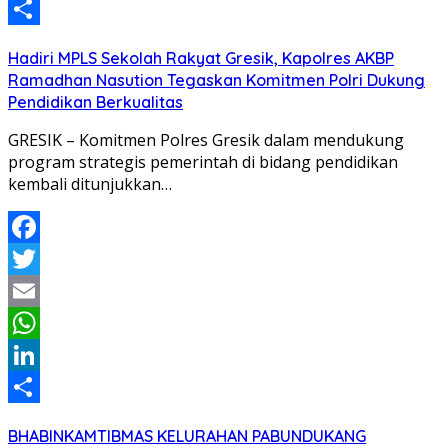
LinkedIn
Share
Hadiri MPLS Sekolah Rakyat Gresik, Kapolres AKBP
Ramadhan Nasution Tegaskan Komitmen Polri Dukung
Pendidikan Berkualitas
GRESIK – Komitmen Polres Gresik dalam mendukung
program strategis pemerintah di bidang pendidikan
kembali ditunjukkan…
Facebook
Twitter
Email
WhatsApp
LinkedIn
Share
BHABINKAMTIBMAS KELURAHAN PABUNDUKANG