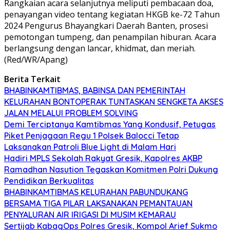
Rangkaian acara selanjutnya meliputi pembacaan doa,
penayangan video tentang kegiatan HKGB ke-72 Tahun
2024 Pengurus Bhayangkari Daerah Banten, prosesi
pemotongan tumpeng, dan penampilan hiburan. Acara
berlangsung dengan lancar, khidmat, dan meriah.
(Red/WR/Apang)
Berita Terkait
BHABINKAMTIBMAS, BABINSA DAN PEMERINTAH
KELURAHAN BONTOPERAK TUNTASKAN SENGKETA AKSES
JALAN MELALUI PROBLEM SOLVING
Demi Terciptanya Kamtibmas Yang Kondusif, Petugas
Piket Penjagaan Regu 1 Polsek Balocci Tetap
Laksanakan Patroli Blue Light di Malam Hari
Hadiri MPLS Sekolah Rakyat Gresik, Kapolres AKBP
Ramadhan Nasution Tegaskan Komitmen Polri Dukung
Pendidikan Berkualitas
BHABINKAMTIBMAS KELURAHAN PABUNDUKANG
BERSAMA TIGA PILAR LAKSANAKAN PEMANTAUAN
PENYALURAN AIR IRIGASI DI MUSIM KEMARAU
Sertijab KabagOps Polres Gresik, Kompol Arief Sukmo