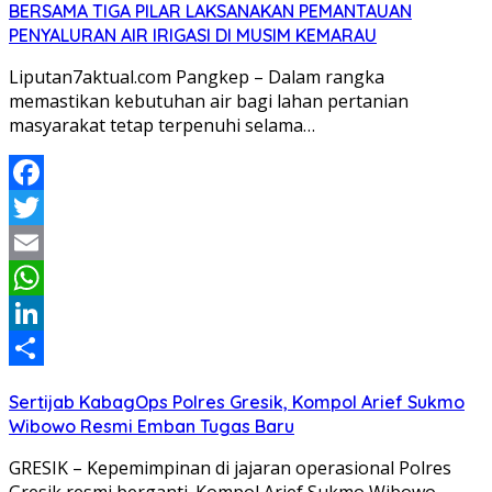
BERSAMA TIGA PILAR LAKSANAKAN PEMANTAUAN
PENYALURAN AIR IRIGASI DI MUSIM KEMARAU
Liputan7aktual.com Pangkep – Dalam rangka
memastikan kebutuhan air bagi lahan pertanian
masyarakat tetap terpenuhi selama…
Facebook
Twitter
Email
WhatsApp
LinkedIn
Share
Sertijab KabagOps Polres Gresik, Kompol Arief Sukmo
Wibowo Resmi Emban Tugas Baru
GRESIK – Kepemimpinan di jajaran operasional Polres
Gresik resmi berganti. Kompol Arief Sukmo Wibowo,