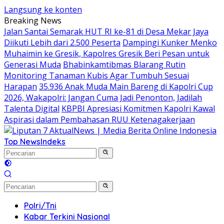
Langsung ke konten
Breaking News
Jalan Santai Semarak HUT RI ke-81 di Desa Mekar Jaya
Diikuti Lebih dari 2.500 Peserta
Dampingi Kunker Menko
Muhaimin ke Gresik, Kapolres Gresik Beri Pesan untuk
Generasi Muda
Bhabinkamtibmas Blarang Rutin
Monitoring Tanaman Kubis Agar Tumbuh Sesuai
Harapan
35.936 Anak Muda Main Bareng di Kapolri Cup
2026, Wakapolri: Jangan Cuma Jadi Penonton, Jadilah
Talenta Digital
KBPBI Apresiasi Komitmen Kapolri Kawal
Aspirasi dalam Pembahasan RUU Ketenagakerjaan
Top News
Indeks
Polri/Tni
Kabar Terkini Nasional