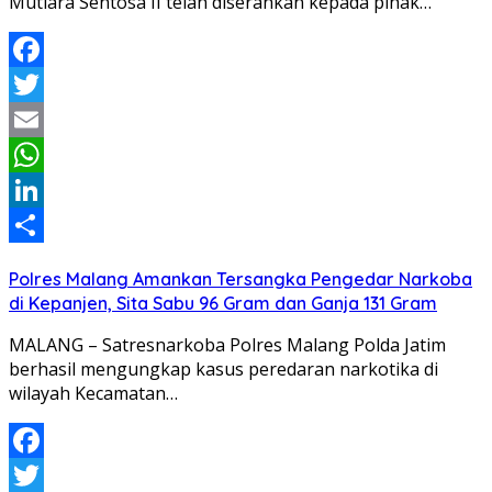
Mutiara Sentosa II telah diserahkan kepada pihak…
Facebook
Twitter
Email
WhatsApp
LinkedIn
Share
Polres Malang Amankan Tersangka Pengedar Narkoba
di Kepanjen, Sita Sabu 96 Gram dan Ganja 131 Gram
MALANG – Satresnarkoba Polres Malang Polda Jatim
berhasil mengungkap kasus peredaran narkotika di
wilayah Kecamatan…
Facebook