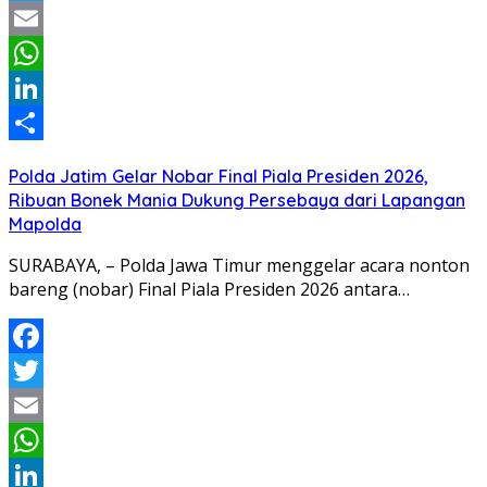
Twitter
Email
WhatsApp
LinkedIn
Share
Polda Jatim Gelar Nobar Final Piala Presiden 2026,
Ribuan Bonek Mania Dukung Persebaya dari Lapangan
Mapolda
SURABAYA, – Polda Jawa Timur menggelar acara nonton
bareng (nobar) Final Piala Presiden 2026 antara…
Facebook
Twitter
Email
WhatsApp