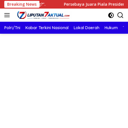
Langsung
ampung?”.
Breaking News
Persebaya Juara Piala Presiden 2026, Taklukk
ke
konten
Polri/Tni
Kabar Terkini Nasional
Lokal Daerah
Hukum
TN