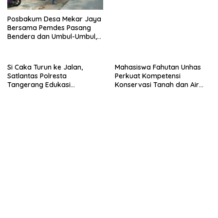
Posbakum Desa Mekar Jaya
Bersama Pemdes Pasang
Bendera dan Umbul-Umbul,
Wujud Aktualisasi Penyuluhan
Hukum dan Semangat
Kebangsaan
Si Caka Turun ke Jalan,
Mahasiswa Fahutan Unhas
Satlantas Polresta
Perkuat Kompetensi
Tangerang Edukasi
Konservasi Tanah dan Air
Pengendara di Titik Rawan
Melalui Program Magang di
Kecelakaan
BPDAS Karama