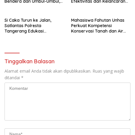
Bendera dan Umbul-Umbul,
Efektivitas dan Kelancaran
Wujud Aktualisasi Penyuluhan
Proses Penyidikan
Hukum dan Semangat
Kebangsaan
Si Caka Turun ke Jalan,
Mahasiswa Fahutan Unhas
Satlantas Polresta
Perkuat Kompetensi
Tangerang Edukasi
Konservasi Tanah dan Air
Pengendara di Titik Rawan
Melalui Program Magang di
Kecelakaan
BPDAS Karama
Tinggalkan Balasan
Alamat email Anda tidak akan dipublikasikan.
Ruas yang wajib
ditandai
*