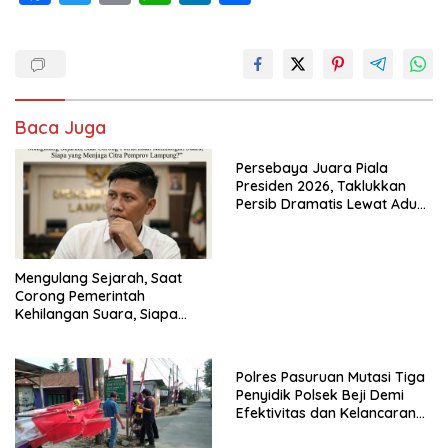
ac
w
m
h
n
h
e
itt
ai
at
k
ar
b
er
l
s
e
e
o
A
dI
Baca Juga
o
p
n
k
p
Persebaya Juara Piala
Presiden 2026, Taklukkan
Persib Dramatis Lewat Adu
Penalti 6-5
Mengulang Sejarah, Saat
Corong Pemerintah
Kehilangan Suara, Siapa
yang Menjaga Citra Pemprov
Lampung?”.
Polres Pasuruan Mutasi Tiga
Penyidik Polsek Beji Demi
Efektivitas dan Kelancaran
Proses Penyidikan