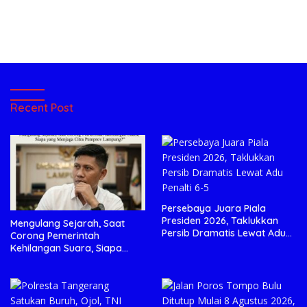
Recent Post
Persebaya Juara Piala
Presiden 2026, Taklukkan
Mengulang Sejarah, Saat
Persib Dramatis Lewat Adu
Corong Pemerintah
Penalti 6-5
Kehilangan Suara, Siapa
yang Menjaga Citra Pemprov
Lampung?”.