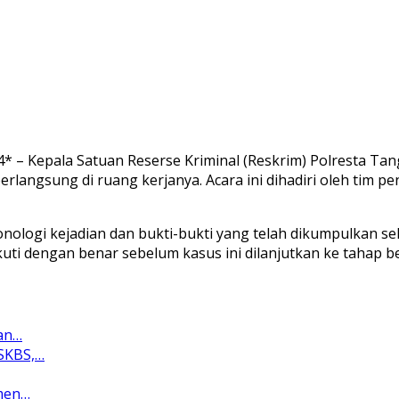
4* – Kepala Satuan Reserse Kriminal (Reskrim) Polresta T
erlangsung di ruang kerjanya. Acara ini dihadiri oleh tim p
onologi kejadian dan bukti-bukti yang telah dikumpulkan se
ti dengan benar sebelum kasus ini dilanjutkan ke tahap be
dan…
SKBS,…
men…