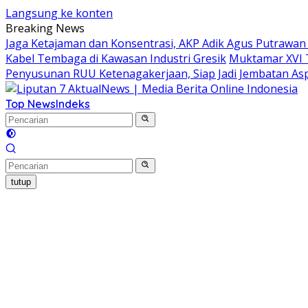
Langsung ke konten
Breaking News
Jaga Ketajaman dan Konsentrasi, AKP Adik Agus Putrawa
Kabel Tembaga di Kawasan Industri Gresik
Muktamar XVI 
Penyusunan RUU Ketenagakerjaan, Siap Jadi Jembatan Asp
Top News
Indeks
tutup