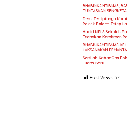
BHABINKAMTIBMAS, BA
TUNTASKAN SENGKETA 
Demi Terciptanya Kamt
Polsek Balocci Tetap La
Hadiri MPLS Sekolah R
Tegaskan Komitmen Pol
BHABINKAMTIBMAS KEL
LAKSANAKAN PEMANTAU
Sertijab KabagOps Pol
Tugas Baru
Post Views:
63