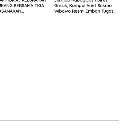
KANG BERSAMA TIGA
Gresik, Kompol Arief Sukmo
AKSANAKAN
Wibowo Resmi Emban Tugas
UAN PENYALURAN AIR
Baru
DI MUSIM KEMARAU