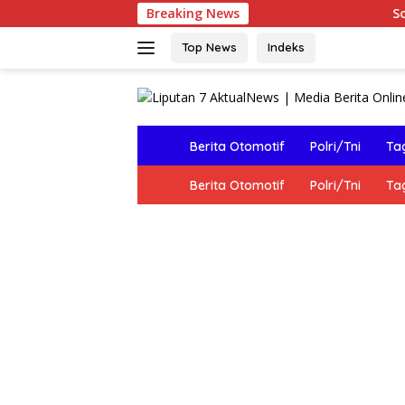
Langsung
Breaking News
Sosialisasi Pos 
ke
konten
Top News
Indeks
H
Berita Otomotif
Polri/Tni
Tag
o
m
H
Berita Otomotif
Polri/Tni
Tag
e
o
m
e