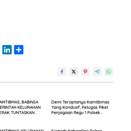
W
Li
S
h
n
h
at
k
ar
s
e
e
A
dI
p
n
AMTIBMAS, BABINSA
p
Demi Terciptanya Kamtibmas
ERINTAH KELURAHAN
Yang Kondusif, Petugas Piket
ERAK TUNTASKAN
Penjagaan Regu 1 Polsek
A AKSES JALAN
Balocci Tetap Laksanakan
 PROBLEM SOLVING
Patroli Blue Light di Malam Hari
AMTIBMAS KELURAHAN
Sertijab KabagOps Polres