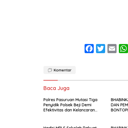
F
T
E
ac
w
m
e
itt
ai
Komentar
b
er
l
o
Baca Juga
o
Polres Pasuruan Mutasi Tiga
k
BHABINK
Penyidik Polsek Beji Demi
DAN PEM
Efektivitas dan Kelancaran
BONTOP
Proses Penyidikan
SENGKET
MELALUI
Hadiri MPLS Sekolah Rakyat
BHABINK