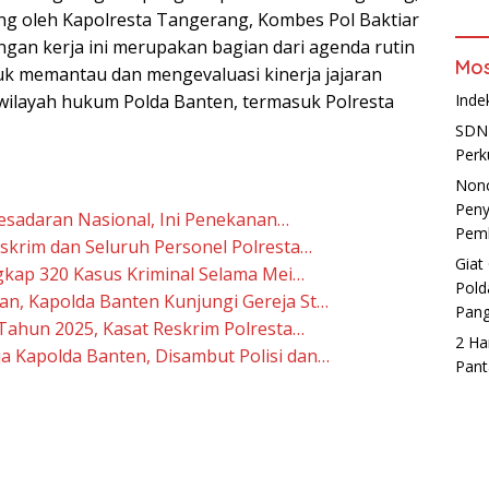
ng oleh Kapolresta Tangerang, Kombes Pol Baktiar
ngan kerja ini merupakan bagian dari agenda rutin
Mos
k memantau dan mengevaluasi kinerja jajaran
 wilayah hukum Polda Banten, termasuk Polresta
Inde
SDN 
Perk
Non
Peny
esadaran Nasional, Ini Penekanan…
Pemb
skrim dan Seluruh Personel Polresta…
Giat
gkap 320 Kasus Kriminal Selama Mei…
Pold
an, Kapolda Banten Kunjungi Gereja St…
Pan
 Tahun 2025, Kasat Reskrim Polresta…
2 Ha
a Kapolda Banten, Disambut Polisi dan…
Pant