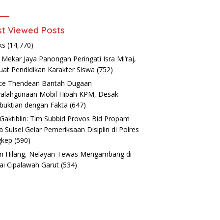
t Viewed Posts
ks
(14,770)
Mekar Jaya Panongan Peringati Isra Mi’raj,
uat Pendidikan Karakter Siswa
(752)
ce Thendean Bantah Dugaan
alahgunaan Mobil Hibah KPM, Desak
uktian dengan Fakta
(647)
 Gaktiblin: Tim Subbid Provos Bid Propam
a Sulsel Gelar Pemeriksaan Disiplin di Polres
gkep
(590)
ri Hilang, Nelayan Tewas Mengambang di
ai Cipalawah Garut
(534)