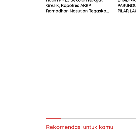
Gresik, Kapolres AKBP
PABUNDU
Ramadhan Nasution Tegaskan
PILAR L
Komitmen Polri Dukung
PEMANTA
Pendidikan Berkualitas
IRIGASI 
Rekomendasi untuk kamu