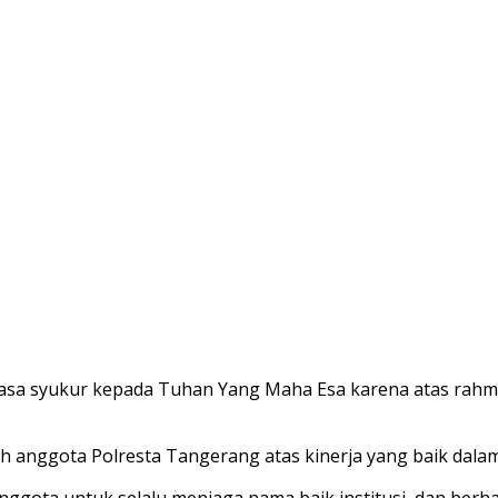
sa syukur kepada Tuhan Yang Maha Esa karena atas rahm
h anggota Polresta Tangerang atas kinerja yang baik dal
anggota untuk selalu menjaga nama baik institusi, dan be