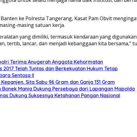
a Banten ke Polresta Tangerang, Kasat Pam Obvit menging
asing-masing satuan kerja.
peralatan yang dimiliki, termasuk kendaraan yang digunak
, tertib, lancar, dan menjadi kebanggaan kita bersama,” t
polri Terima Anugerah Anggota Kehormatan
s 2017 Telah Tuntas dan Berkekuatan Hukum Tetap
ara Sentosa II
Kepanjen, Sita Sabu 96 Gram dan Ganja 131 Gram
buan Bonek Mania Dukung Persebaya dari Lapangan Mapolda
mas Dukung Suksesnya Ketahanan Pangan Nasional