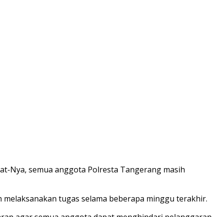
at-Nya, semua anggota Polresta Tangerang masih
am melaksanakan tugas selama beberapa minggu terakhir.
rharap agar semua anggota dapat menghindari pelanggaran