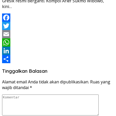
Gresik resmi berganti. Kompol Arief Sukmo Wibowo,
kini…
Facebook
Twitter
Email
WhatsApp
LinkedIn
Share
Tinggalkan Balasan
Alamat email Anda tidak akan dipublikasikan.
Ruas yang
wajib ditandai
*