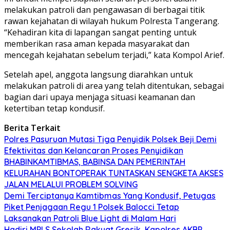
melakukan patroli dan pengawasan di berbagai titik
rawan kejahatan di wilayah hukum Polresta Tangerang.
“Kehadiran kita di lapangan sangat penting untuk
memberikan rasa aman kepada masyarakat dan
mencegah kejahatan sebelum terjadi,” kata Kompol Arief.
Setelah apel, anggota langsung diarahkan untuk
melakukan patroli di area yang telah ditentukan, sebagai
bagian dari upaya menjaga situasi keamanan dan
ketertiban tetap kondusif.
Berita Terkait
Polres Pasuruan Mutasi Tiga Penyidik Polsek Beji Demi
Efektivitas dan Kelancaran Proses Penyidikan
BHABINKAMTIBMAS, BABINSA DAN PEMERINTAH
KELURAHAN BONTOPERAK TUNTASKAN SENGKETA AKSES
JALAN MELALUI PROBLEM SOLVING
Demi Terciptanya Kamtibmas Yang Kondusif, Petugas
Piket Penjagaan Regu 1 Polsek Balocci Tetap
Laksanakan Patroli Blue Light di Malam Hari
Hadiri MPLS Sekolah Rakyat Gresik, Kapolres AKBP