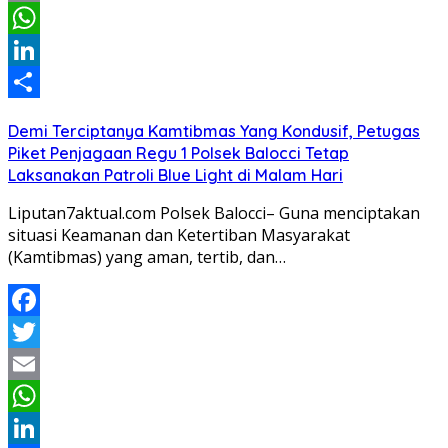
Email
WhatsApp
LinkedIn
Share
Demi Terciptanya Kamtibmas Yang Kondusif, Petugas
Piket Penjagaan Regu 1 Polsek Balocci Tetap
Laksanakan Patroli Blue Light di Malam Hari
Liputan7aktual.com Polsek Balocci– Guna menciptakan
situasi Keamanan dan Ketertiban Masyarakat
(Kamtibmas) yang aman, tertib, dan…
Facebook
Twitter
Email
WhatsApp